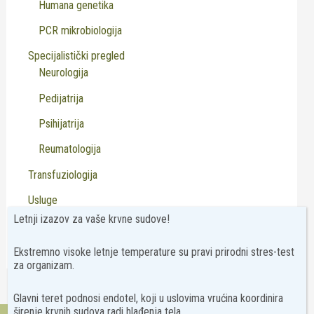
Humana genetika
PCR mikrobiologija
Specijalistički pregled
Neurologija
Pedijatrija
Psihijatrija
Reumatologija
Transfuziologija
Usluge
Letnji izazov za vaše krvne sudove!
Virusologija
Ekstremno visoke letnje temperature su pravi prirodni stres-test
za organizam.
Glavni teret podnosi endotel, koji u uslovima vrućina koordinira
širenje krvnih sudova radi hlađenja tela.