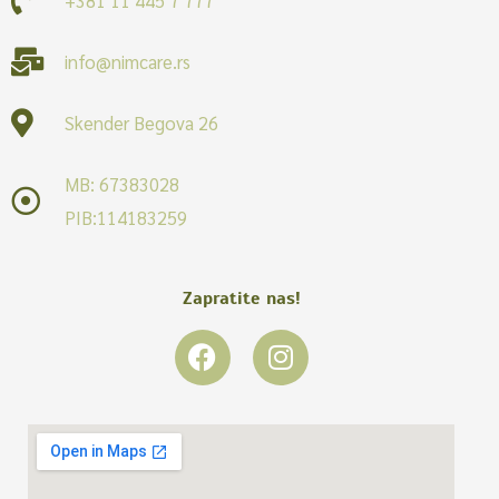
info@nimcare.rs
Skender Begova 26
MB: 67383028
PIB:114183259
Zapratite nas!
F
I
a
n
c
s
e
t
b
a
o
g