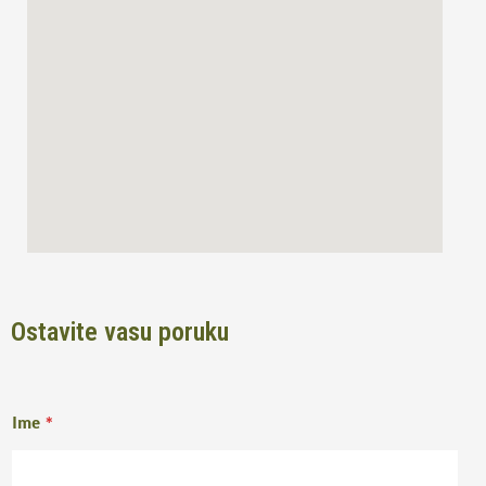
o
r
k
a
m
Ostavite vasu poruku
Ime
*