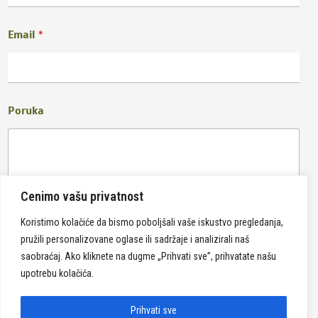
Email
*
Poruka
Cenimo vašu privatnost
Koristimo kolačiće da bismo poboljšali vaše iskustvo pregledanja,
pružili personalizovane oglase ili sadržaje i analizirali naš
Pošalji
saobraćaj. Ako kliknete na dugme „Prihvati sve”, prihvatate našu
upotrebu kolačića.
Prihvati sve