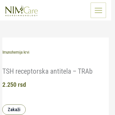
Pređi
na
sadržaj
Imunohemija krvi
TSH receptorska antitela – TRAb
2.250
rsd
Zakaži