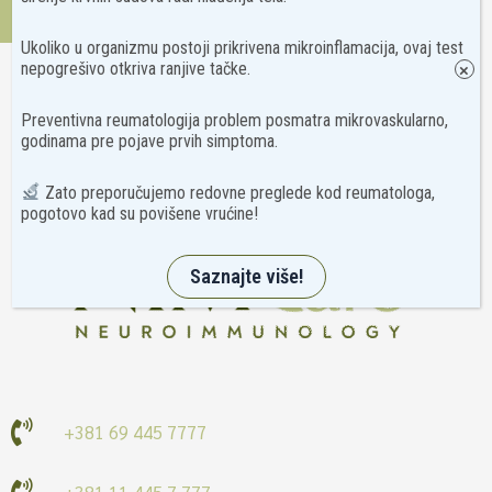
Kontakt
Ukoliko u organizmu postoji prikrivena mikroinflamacija, ovaj test
nepogrešivo otkriva ranjive tačke.
×
Preventivna reumatologija problem posmatra mikrovaskularno,
godinama pre pojave prvih simptoma.
Zato preporučujemo redovne preglede kod reumatologa,
pogotovo kad su povišene vrućine!
Saznajte više!
+381 69 445 7777
+381 11 445 7 777