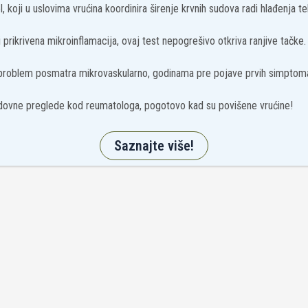
, koji u uslovima vrućina koordinira širenje krvnih sudova radi hlađenja tel
prikrivena mikroinflamacija, ovaj test nepogrešivo otkriva ranjive tačke.
 problem posmatra mikrovaskularno, godinama pre pojave prvih simptom
ovne preglede kod reumatologa, pogotovo kad su povišene vrućine!
Saznajte više!