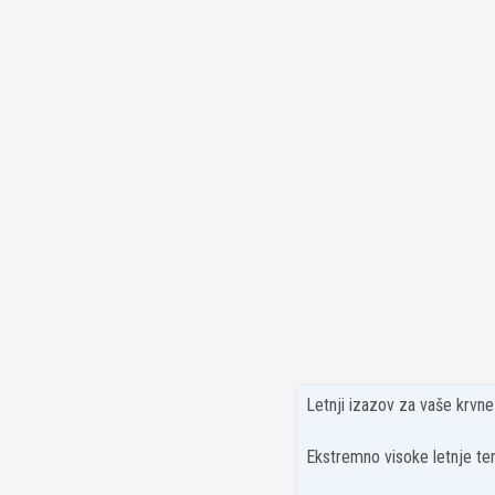
Letnji izazov za vaše krvn
Ekstremno visoke letnje tem