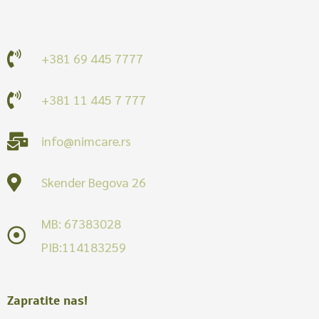
+381 69 445 7777
+381 11 445 7 777
info@nimcare.rs
Skender Begova 26
MB: 67383028
PIB:114183259
Zapratite nas!