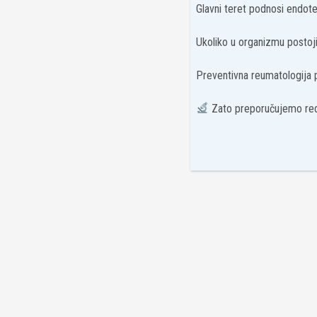
Glavni teret podnosi endotel
Ukoliko u organizmu postoji 
Preventivna reumatologija
Zato preporučujemo red