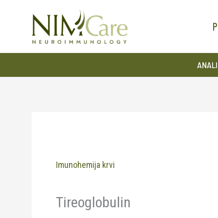
Pređi
na
P
sadržaj
ANALI
Imunohemija krvi
Tireoglobulin