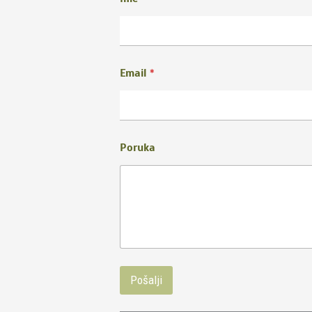
Email
*
Poruka
Pošalji