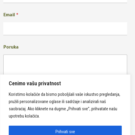
Email
*
Poruka
Cenimo vašu privatnost
Koristimo kolačiće da bismo poboljšali vaše iskustvo pregledanja,
pružili personalizovane oglase ili sadržaje i analizirali naš
Pošalji
saobraćaj. Ako kliknete na dugme „Prihvati sve”, prihvatate našu
upotrebu kolačića.
Prihvati sve