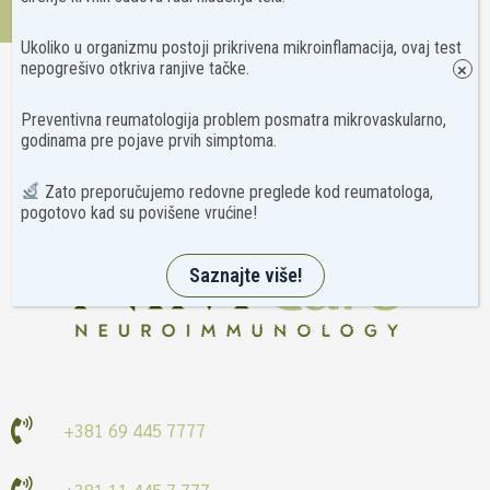
Kontakt
Ukoliko u organizmu postoji prikrivena mikroinflamacija, ovaj test
nepogrešivo otkriva ranjive tačke.
×
Preventivna reumatologija problem posmatra mikrovaskularno,
godinama pre pojave prvih simptoma.
Zato preporučujemo redovne preglede kod reumatologa,
pogotovo kad su povišene vrućine!
Saznajte više!
+381 69 445 7777
+381 11 445 7 777