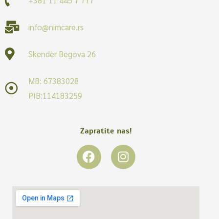
info@nimcare.rs
Skender Begova 26
MB: 67383028
PIB:114183259
Zapratite nas!
F
I
a
n
c
s
e
t
b
a
o
g