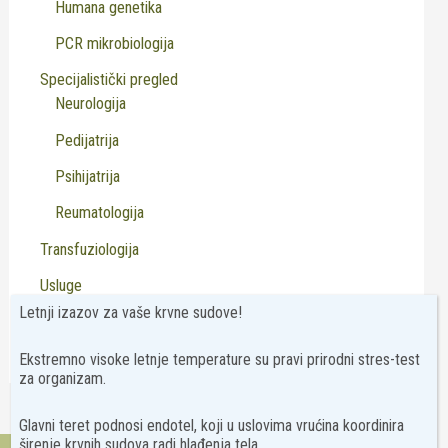
Humana genetika
PCR mikrobiologija
Specijalistički pregled
Neurologija
Pedijatrija
Psihijatrija
Reumatologija
Transfuziologija
Usluge
Letnji izazov za vaše krvne sudove!
Virusologija
Ekstremno visoke letnje temperature su pravi prirodni stres-test
za organizam.
Glavni teret podnosi endotel, koji u uslovima vrućina koordinira
širenje krvnih sudova radi hlađenja tela.