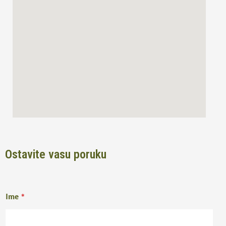
o
r
k
a
m
Ostavite vasu poruku
Ime
*