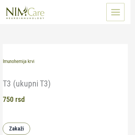
Pređi
na
sadržaj
Imunohemija krvi
T3 (ukupni T3)
750
rsd
Zakaži