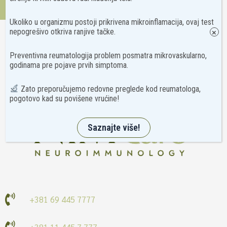
Kontakt
Ukoliko u organizmu postoji prikrivena mikroinflamacija, ovaj test
nepogrešivo otkriva ranjive tačke.
×
Preventivna reumatologija problem posmatra mikrovaskularno,
godinama pre pojave prvih simptoma.
Zato preporučujemo redovne preglede kod reumatologa,
pogotovo kad su povišene vrućine!
Saznajte više!
+381 69 445 7777
+381 11 445 7 777