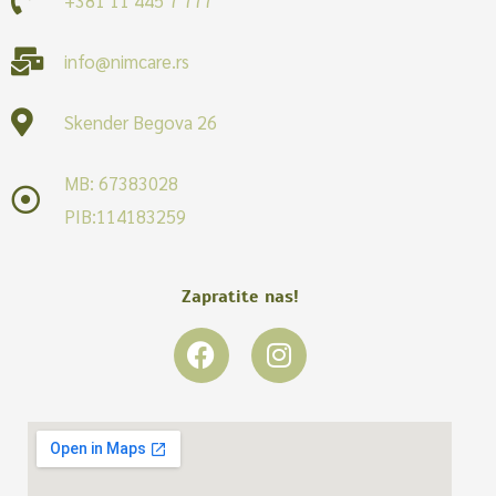
info@nimcare.rs
Skender Begova 26
MB: 67383028
PIB:114183259
Zapratite nas!
F
I
a
n
c
s
e
t
b
a
o
g