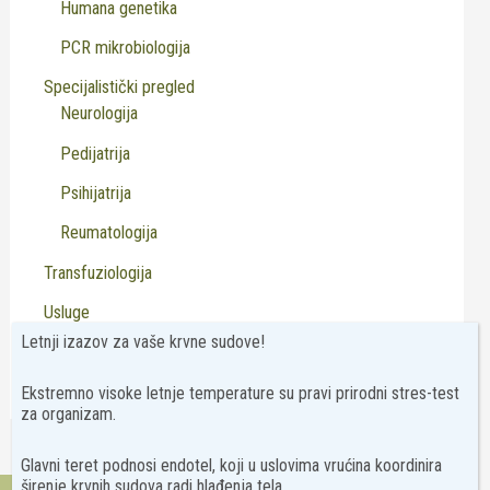
Humana genetika
PCR mikrobiologija
Specijalistički pregled
Neurologija
Pedijatrija
Psihijatrija
Reumatologija
Transfuziologija
Usluge
Letnji izazov za vaše krvne sudove!
Virusologija
Ekstremno visoke letnje temperature su pravi prirodni stres-test
za organizam.
Glavni teret podnosi endotel, koji u uslovima vrućina koordinira
širenje krvnih sudova radi hlađenja tela.