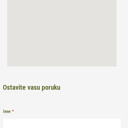
o
r
k
a
m
Ostavite vasu poruku
Ime
*