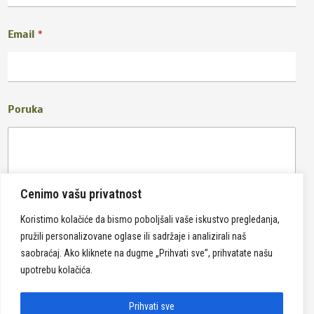
Email
*
Poruka
Cenimo vašu privatnost
Koristimo kolačiće da bismo poboljšali vaše iskustvo pregledanja,
pružili personalizovane oglase ili sadržaje i analizirali naš
Pošalji
saobraćaj. Ako kliknete na dugme „Prihvati sve”, prihvatate našu
upotrebu kolačića.
Prihvati sve