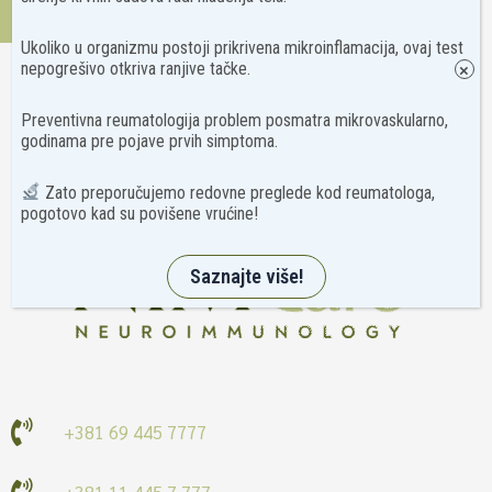
Kontakt
Ukoliko u organizmu postoji prikrivena mikroinflamacija, ovaj test
nepogrešivo otkriva ranjive tačke.
×
Preventivna reumatologija problem posmatra mikrovaskularno,
godinama pre pojave prvih simptoma.
Zato preporučujemo redovne preglede kod reumatologa,
pogotovo kad su povišene vrućine!
Saznajte više!
+381 69 445 7777
+381 11 445 7 777