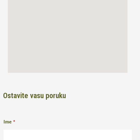
o
r
k
a
m
Ostavite vasu poruku
Ime
*