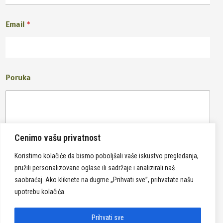
Email
*
Poruka
Cenimo vašu privatnost
Koristimo kolačiće da bismo poboljšali vaše iskustvo pregledanja,
pružili personalizovane oglase ili sadržaje i analizirali naš
Pošalji
saobraćaj. Ako kliknete na dugme „Prihvati sve”, prihvatate našu
upotrebu kolačića.
Prihvati sve