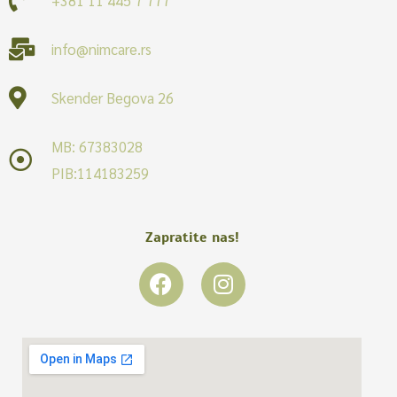
info@nimcare.rs
Skender Begova 26
MB: 67383028
PIB:114183259
Zapratite nas!
F
I
a
n
c
s
e
t
b
a
o
g