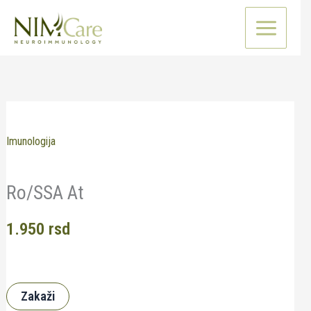
Pređi
na
sadržaj
Imunologija
Ro/SSA At
1.950
rsd
Zakaži