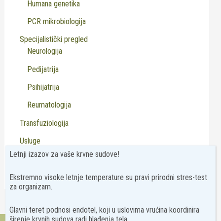
Humana genetika
PCR mikrobiologija
Specijalistički pregled
Neurologija
Pedijatrija
Psihijatrija
Reumatologija
Transfuziologija
Usluge
Letnji izazov za vaše krvne sudove!
Virusologija
Ekstremno visoke letnje temperature su pravi prirodni stres-test
za organizam.
Glavni teret podnosi endotel, koji u uslovima vrućina koordinira
širenje krvnih sudova radi hlađenja tela.