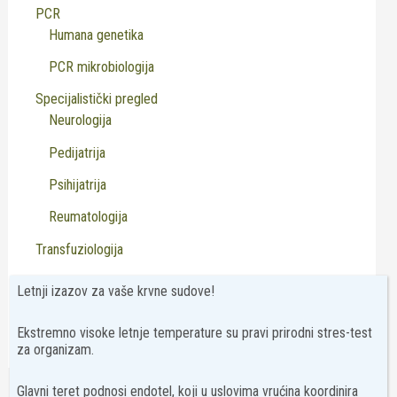
PCR
Humana genetika
PCR mikrobiologija
Specijalistički pregled
Neurologija
Pedijatrija
Psihijatrija
Reumatologija
Transfuziologija
Usluge
Letnji izazov za vaše krvne sudove!
Virusologija
Ekstremno visoke letnje temperature su pravi prirodni stres-test
za organizam.
Glavni teret podnosi endotel, koji u uslovima vrućina koordinira