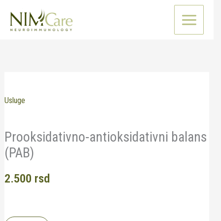
Pređi
na
sadržaj
Usluge
Prooksidativno-antioksidativni balans
(PAB)
2.500
rsd