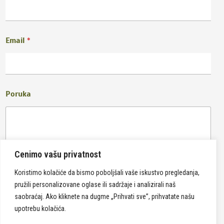
Email
*
Poruka
Cenimo vašu privatnost
Koristimo kolačiće da bismo poboljšali vaše iskustvo pregledanja,
pružili personalizovane oglase ili sadržaje i analizirali naš
Pošalji
saobraćaj. Ako kliknete na dugme „Prihvati sve”, prihvatate našu
upotrebu kolačića.