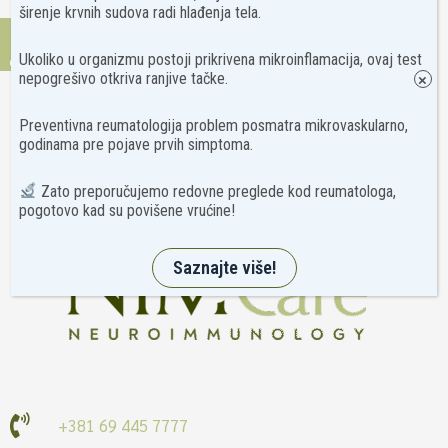
širenje krvnih sudova radi hlađenja tela.
Kontakt
Ukoliko u organizmu postoji prikrivena mikroinflamacija, ovaj test
nepogrešivo otkriva ranjive tačke.
×
Preventivna reumatologija problem posmatra mikrovaskularno,
godinama pre pojave prvih simptoma.
Zato preporučujemo redovne preglede kod reumatologa,
pogotovo kad su povišene vrućine!
Saznajte više!
+381 69 445 7777