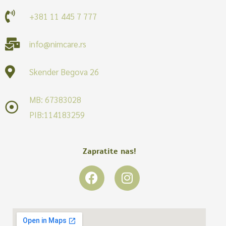
+381 11 445 7 777
info@nimcare.rs
Skender Begova 26
MB: 67383028
PIB:114183259
Zapratite nas!
F
I
a
n
c
s
e
t
b
a