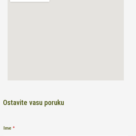
o
g
o
r
k
a
m
Ostavite vasu poruku
Ime
*