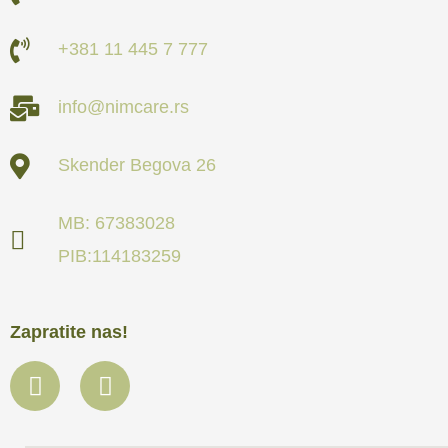
+381 11 445 7 777
info@nimcare.rs
Skender Begova 26
MB: 67383028
PIB:114183259
Zapratite nas!
F
I
a
n
c
s
e
t