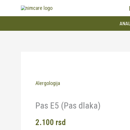
Pređi
na
ANAL
sadržaj
Alergologija
Pas E5 (Pas dlaka)
2.100
rsd