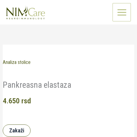
Pređi
na
sadržaj
Analiza stolice
Pankreasna elastaza
4.650
rsd
Zakaži