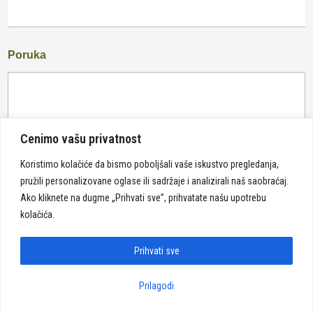
Poruka
Cenimo vašu privatnost
Koristimo kolačiće da bismo poboljšali vaše iskustvo pregledanja,
pružili personalizovane oglase ili sadržaje i analizirali naš saobraćaj.
Pošalji
Ako kliknete na dugme „Prihvati sve”, prihvatate našu upotrebu
kolačića.
Prihvati sve
Prilagodi
Politika privatnosti