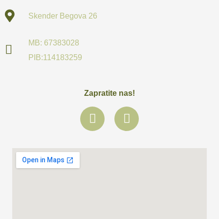
Skender Begova 26
MB: 67383028
PIB:114183259
Zapratite nas!
F
I
a
n
c
s
e
t
b
a
o
g
o
r
k
a
m