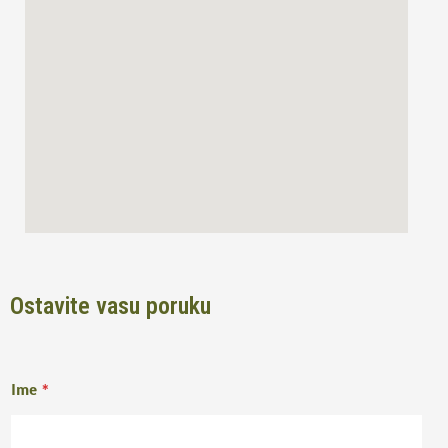
o
r
k
a
m
Ostavite vasu poruku
Ime
*