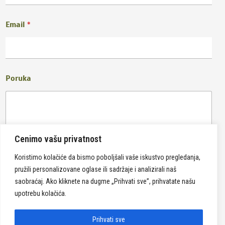
Email
*
Poruka
Cenimo vašu privatnost
Koristimo kolačiće da bismo poboljšali vaše iskustvo pregledanja,
pružili personalizovane oglase ili sadržaje i analizirali naš
Pošalji
saobraćaj. Ako kliknete na dugme „Prihvati sve”, prihvatate našu
upotrebu kolačića.
Prihvati sve