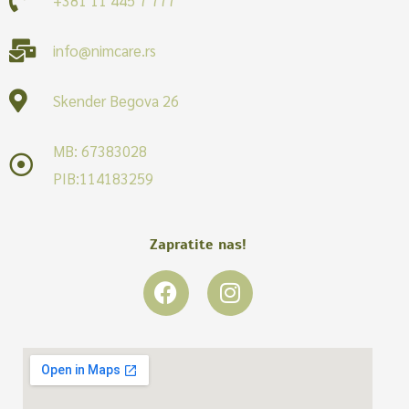
info@nimcare.rs
Skender Begova 26
MB: 67383028
PIB:114183259
Zapratite nas!
F
I
a
n
c
s
e
t
b
a
o
g