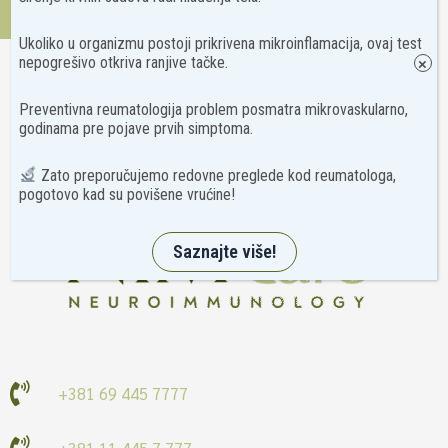
Kontakt
Ukoliko u organizmu postoji prikrivena mikroinflamacija, ovaj test
nepogrešivo otkriva ranjive tačke.
×
Preventivna reumatologija problem posmatra mikrovaskularno,
godinama pre pojave prvih simptoma.
Zato preporučujemo redovne preglede kod reumatologa,
pogotovo kad su povišene vrućine!
Saznajte više!
+381 69 445 7777
+381 11 445 7 777