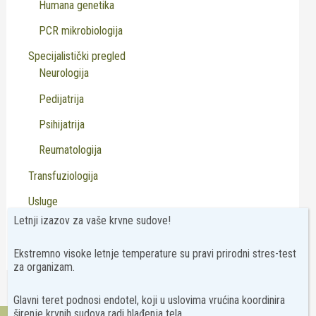
Humana genetika
PCR mikrobiologija
Specijalistički pregled
Neurologija
Pedijatrija
Psihijatrija
Reumatologija
Transfuziologija
Usluge
Letnji izazov za vaše krvne sudove!
Virusologija
Ekstremno visoke letnje temperature su pravi prirodni stres-test
za organizam.
Glavni teret podnosi endotel, koji u uslovima vrućina koordinira
širenje krvnih sudova radi hlađenja tela.