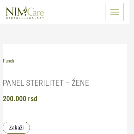
Pređi
na
sadržaj
Paneli
PANEL STERILITET – ŽENE
200.000
rsd
Zakaži