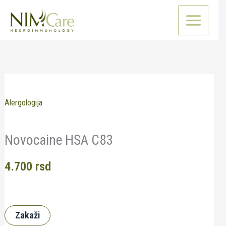
Pređi
na
sadržaj
Alergologija
Novocaine HSA C83
4.700
rsd
Zakaži