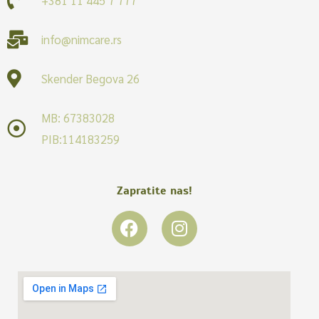
info@nimcare.rs
Skender Begova 26
MB: 67383028
PIB:114183259
Zapratite nas!
F
I
a
n
c
s
e
t
b
a
o
g