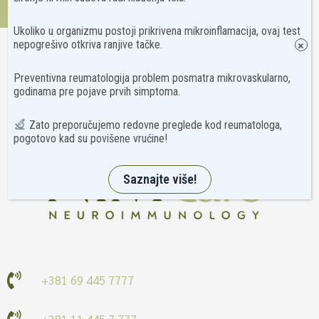
Kontakt
Ukoliko u organizmu postoji prikrivena mikroinflamacija, ovaj test
nepogrešivo otkriva ranjive tačke.
×
Preventivna reumatologija problem posmatra mikrovaskularno,
godinama pre pojave prvih simptoma.
Zato preporučujemo redovne preglede kod reumatologa,
pogotovo kad su povišene vrućine!
Saznajte više!
+381 69 445 7777
+381 11 445 7 777