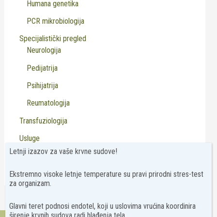
Humana genetika
PCR mikrobiologija
Specijalistički pregled
Neurologija
Pedijatrija
Psihijatrija
Reumatologija
Transfuziologija
Usluge
Letnji izazov za vaše krvne sudove!
Virusologija
Ekstremno visoke letnje temperature su pravi prirodni stres-test
za organizam.
Glavni teret podnosi endotel, koji u uslovima vrućina koordinira
širenje krvnih sudova radi hlađenja tela.