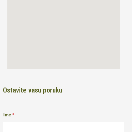
o
r
k
a
m
Ostavite vasu poruku
Ime
*