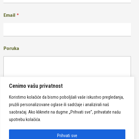
Email
*
Poruka
Cenimo vašu privatnost
Koristimo kolačiće da bismo poboljšali vaše iskustvo pregledanja,
pružili personalizovane oglase ili sadržaje i analizirali naš
Pošalji
saobraćaj. Ako kliknete na dugme „Prihvati sve”, prihvatate našu
upotrebu kolačića.
Prihvati sve