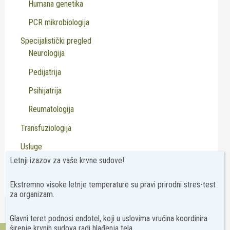
Humana genetika
PCR mikrobiologija
Specijalistički pregled
Neurologija
Pedijatrija
Psihijatrija
Reumatologija
Transfuziologija
Usluge
Letnji izazov za vaše krvne sudove!
Virusologija
Ekstremno visoke letnje temperature su pravi prirodni stres-test
za organizam.
Glavni teret podnosi endotel, koji u uslovima vrućina koordinira
širenje krvnih sudova radi hlađenja tela.