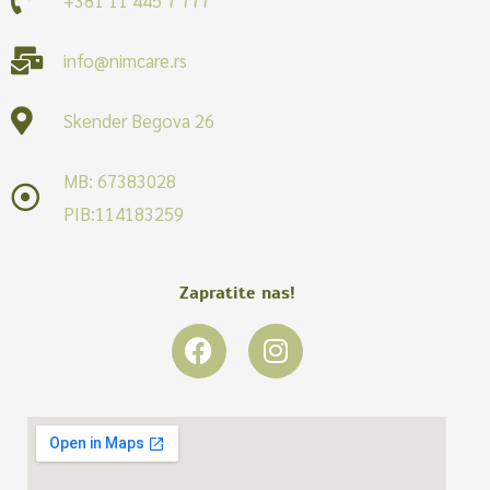
info@nimcare.rs
Skender Begova 26
MB: 67383028
PIB:114183259
Zapratite nas!
F
I
a
n
c
s
e
t
b
a
o
g