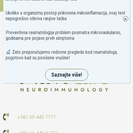
Kontakt
Ukoliko u organizmu postoji prikrivena mikroinflamacija, ovaj test
nepogrešivo otkriva ranjive tačke.
×
Preventivna reumatologija problem posmatra mikrovaskularno,
godinama pre pojave prvih simptoma.
Zato preporučujemo redovne preglede kod reumatologa,
pogotovo kad su povišene vrućine!
Saznajte više!
+381 69 445 7777
+381 11 445 7 777