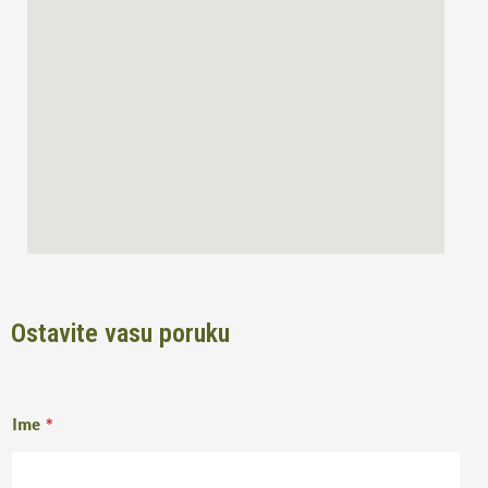
o
r
k
a
m
Ostavite vasu poruku
Ime
*