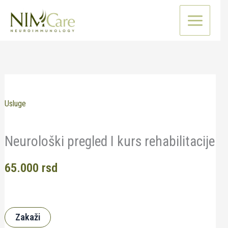
Pređi
na
sadržaj
Usluge
Neurološki pregled I kurs rehabilitacije
65.000
rsd
Zakaži