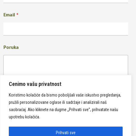
Email
*
Poruka
Cenimo vašu privatnost
Koristimo kolačiće da bismo poboljšali vaše iskustvo pregledanja,
pružili personalizovane oglase ili sadržaje i analizirali naš
Pošalji
saobraćaj. Ako kliknete na dugme „Prihvati sve”, prihvatate našu
upotrebu kolačića.
Prihvati sve