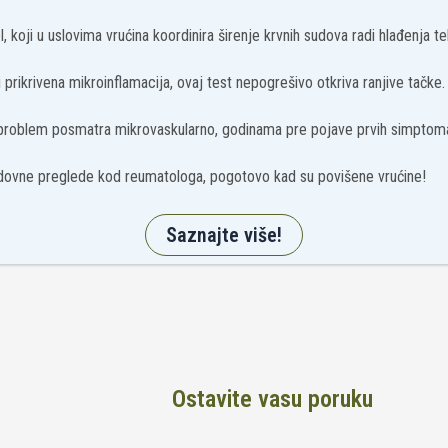
, koji u uslovima vrućina koordinira širenje krvnih sudova radi hlađenja tel
prikrivena mikroinflamacija, ovaj test nepogrešivo otkriva ranjive tačke.
 problem posmatra mikrovaskularno, godinama pre pojave prvih simptom
ovne preglede kod reumatologa, pogotovo kad su povišene vrućine!
Saznajte više!
Ostavite vasu poruku