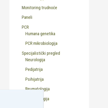
Monitoring trudnoće
Paneli
PCR
Humana genetika
PCR mikrobiologija
Specijalistički pregled
Neurologija
Pedijatrija
Psihijatrija
Reumatologija
Transfuziologija