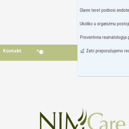
Glavni teret podnosi endotel
Ukoliko u organizmu postoji 
Preventivna reumatologija
Kontakt
Zato preporučujemo red