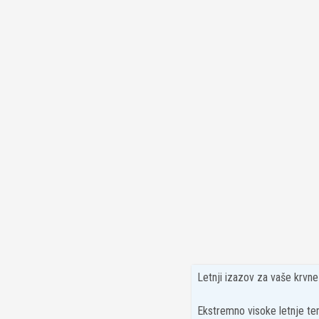
Letnji izazov za vaše krvn
Ekstremno visoke letnje tem