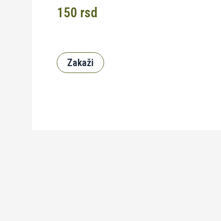
150
rsd
Zakaži