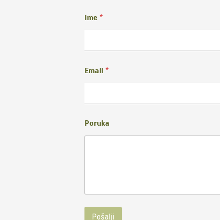
Ime
*
Email
*
Poruka
Pošalji