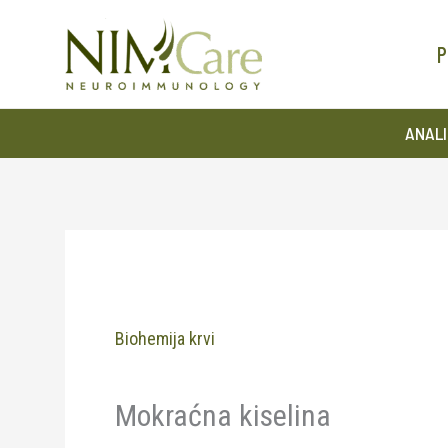
Pređi
na
P
sadržaj
ANALI
Biohemija krvi
Mokraćna kiselina