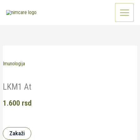
Pređi
na
sadržaj
Imunologija
LKM1 At
1.600
rsd
Zakaži