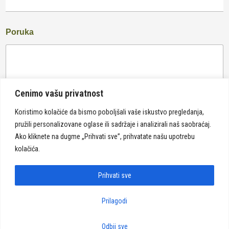
Poruka
Cenimo vašu privatnost
Koristimo kolačiće da bismo poboljšali vaše iskustvo pregledanja,
pružili personalizovane oglase ili sadržaje i analizirali naš saobraćaj.
Pošalji
Ako kliknete na dugme „Prihvati sve”, prihvatate našu upotrebu
kolačića.
Prihvati sve
Prilagodi
Politika privatnosti
Odbij sve