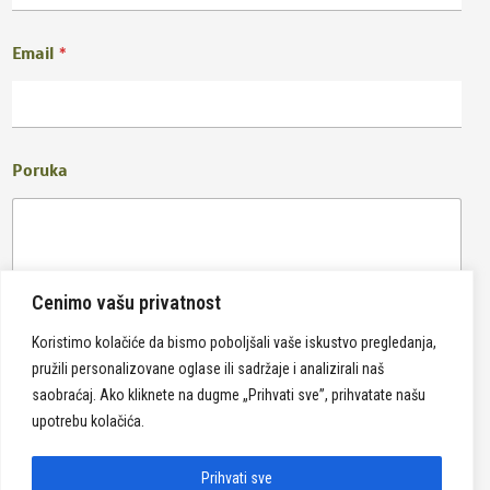
Email
*
Poruka
Cenimo vašu privatnost
Koristimo kolačiće da bismo poboljšali vaše iskustvo pregledanja,
pružili personalizovane oglase ili sadržaje i analizirali naš
Pošalji
saobraćaj. Ako kliknete na dugme „Prihvati sve”, prihvatate našu
upotrebu kolačića.
Prihvati sve