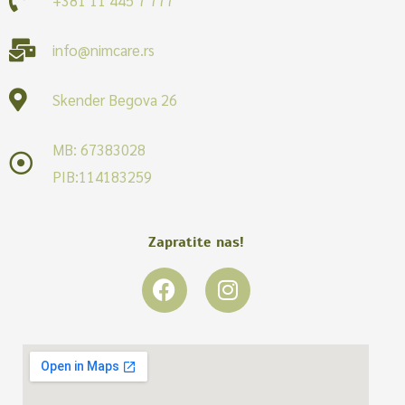
info@nimcare.rs
Skender Begova 26
MB: 67383028
PIB:114183259
Zapratite nas!
F
I
a
n
c
s
e
t
b
a
o
g