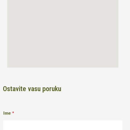
o
r
k
a
m
Ostavite vasu poruku
Ime
*