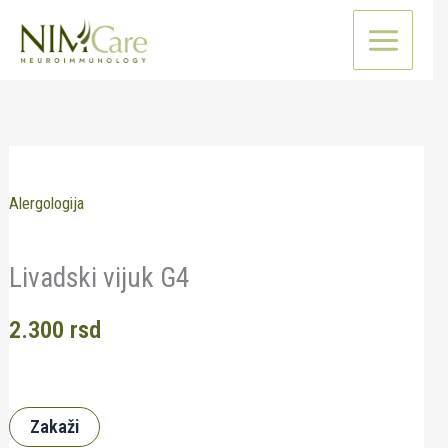
Pređi
na
sadržaj
Alergologija
Livadski vijuk G4
2.300
rsd
Zakaži