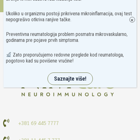
Kontakt
Ukoliko u organizmu postoji prikrivena mikroinflamacija, ovaj test
nepogrešivo otkriva ranjive tačke.
×
Preventivna reumatologija problem posmatra mikrovaskularno,
godinama pre pojave prvih simptoma.
Zato preporučujemo redovne preglede kod reumatologa,
pogotovo kad su povišene vrućine!
Saznajte više!
+381 69 445 7777
+381 11 445 7 777