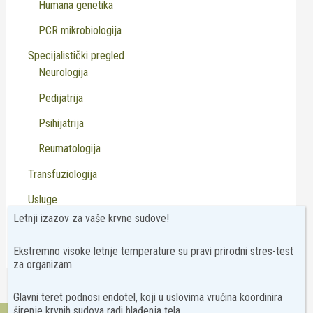
Humana genetika
PCR mikrobiologija
Specijalistički pregled
Neurologija
Pedijatrija
Psihijatrija
Reumatologija
Transfuziologija
Usluge
Letnji izazov za vaše krvne sudove!
Virusologija
Ekstremno visoke letnje temperature su pravi prirodni stres-test
za organizam.
Glavni teret podnosi endotel, koji u uslovima vrućina koordinira
širenje krvnih sudova radi hlađenja tela.