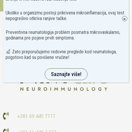
Kontakt
Ukoliko u organizmu postoji prikrivena mikroinflamacija, ovaj test
nepogrešivo otkriva ranjive tačke.
×
Preventivna reumatologija problem posmatra mikrovaskularno,
godinama pre pojave prvih simptoma.
Zato preporučujemo redovne preglede kod reumatologa,
pogotovo kad su povišene vrućine!
Saznajte više!
+381 69 445 7777
+381 11 445 7 777