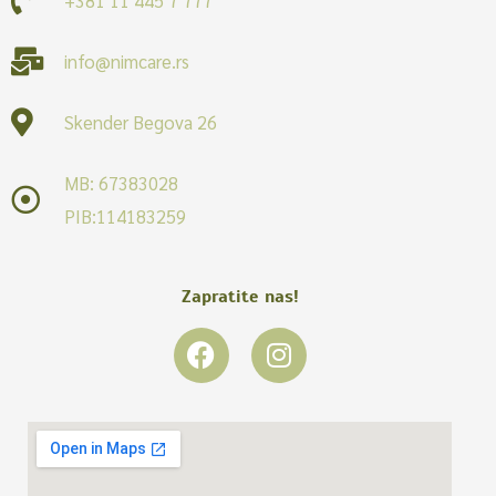
info@nimcare.rs
Skender Begova 26
MB: 67383028
PIB:114183259
Zapratite nas!
F
I
a
n
c
s
e
t
b
a
o
g