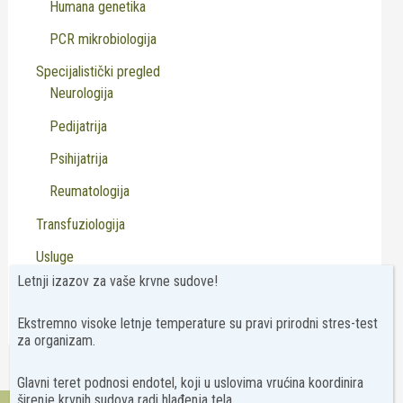
Humana genetika
PCR mikrobiologija
Specijalistički pregled
Neurologija
Pedijatrija
Psihijatrija
Reumatologija
Transfuziologija
Usluge
Letnji izazov za vaše krvne sudove!
Virusologija
Ekstremno visoke letnje temperature su pravi prirodni stres-test
za organizam.
Glavni teret podnosi endotel, koji u uslovima vrućina koordinira
širenje krvnih sudova radi hlađenja tela.