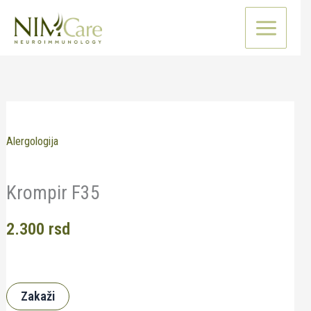
Pređi
na
sadržaj
Alergologija
Krompir F35
2.300
rsd
Zakaži