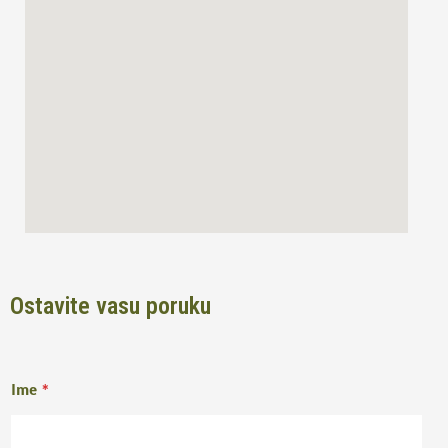
o
r
k
a
m
Ostavite vasu poruku
Ime
*