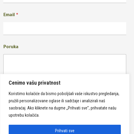
Email
*
Poruka
Cenimo vašu privatnost
Koristimo kolačiće da bismo poboljšali vaše iskustvo pregledanja,
pružili personalizovane oglase ili sadržaje i analizirali naš
Pošalji
saobraćaj. Ako kliknete na dugme „Prihvati sve”, prihvatate našu
upotrebu kolačića.
Prihvati sve