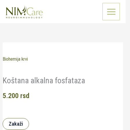
Pređi
na
sadržaj
Biohemija krvi
Koštana alkalna fosfataza
5.200
rsd
Zakaži