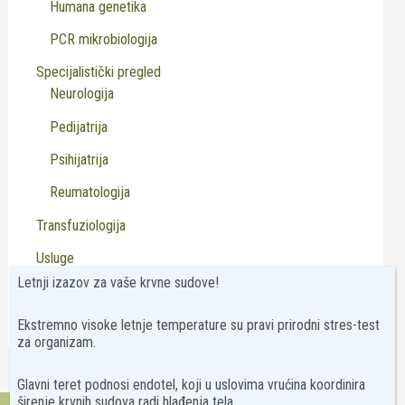
Humana genetika
PCR mikrobiologija
Specijalistički pregled
Neurologija
Pedijatrija
Psihijatrija
Reumatologija
Transfuziologija
Usluge
Letnji izazov za vaše krvne sudove!
Virusologija
Ekstremno visoke letnje temperature su pravi prirodni stres-test
za organizam.
Glavni teret podnosi endotel, koji u uslovima vrućina koordinira
širenje krvnih sudova radi hlađenja tela.