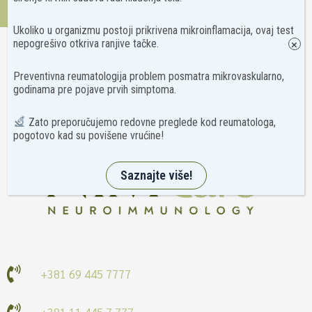
Kontakt
Ukoliko u organizmu postoji prikrivena mikroinflamacija, ovaj test
nepogrešivo otkriva ranjive tačke.
×
Preventivna reumatologija problem posmatra mikrovaskularno,
godinama pre pojave prvih simptoma.
Zato preporučujemo redovne preglede kod reumatologa,
pogotovo kad su povišene vrućine!
Saznajte više!
+381 69 445 7777
+381 11 445 7 777