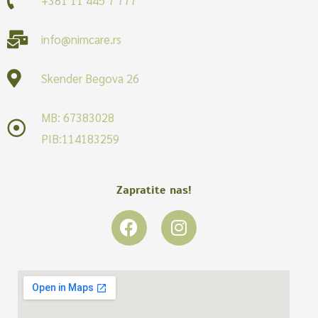
info@nimcare.rs
Skender Begova 26
MB: 67383028
PIB:114183259
Zapratite nas!
F
I
a
n
c
s
e
t
b
a
o
g