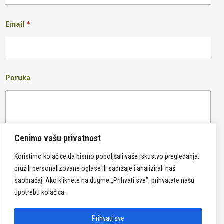
Email
*
Poruka
Cenimo vašu privatnost
Koristimo kolačiće da bismo poboljšali vaše iskustvo pregledanja,
pružili personalizovane oglase ili sadržaje i analizirali naš
Pošalji
saobraćaj. Ako kliknete na dugme „Prihvati sve”, prihvatate našu
upotrebu kolačića.
Prihvati sve