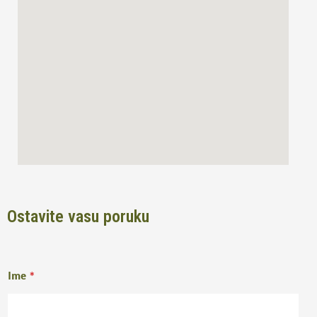
o
r
k
a
m
Ostavite vasu poruku
Ime
*