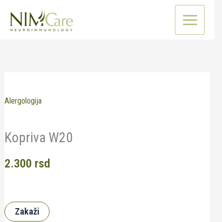
Pređi
na
sadržaj
Alergologija
Kopriva W20
2.300
rsd
Zakaži