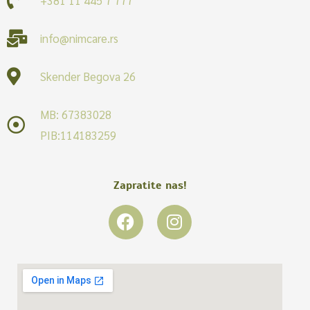
info@nimcare.rs
Skender Begova 26
MB: 67383028
PIB:114183259
Zapratite nas!
F
I
a
n
c
s
e
t
b
a
o
g