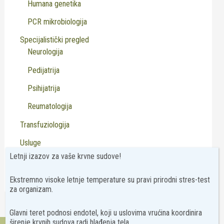
Humana genetika
PCR mikrobiologija
Specijalistički pregled
Neurologija
Pedijatrija
Psihijatrija
Reumatologija
Transfuziologija
Usluge
Letnji izazov za vaše krvne sudove!
Virusologija
Ekstremno visoke letnje temperature su pravi prirodni stres-test
za organizam.
Glavni teret podnosi endotel, koji u uslovima vrućina koordinira
širenje krvnih sudova radi hlađenja tela.