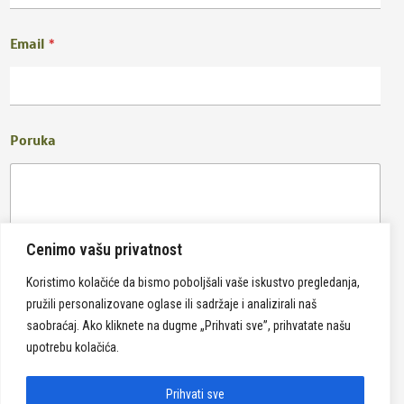
Email
*
Poruka
Cenimo vašu privatnost
Koristimo kolačiće da bismo poboljšali vaše iskustvo pregledanja,
pružili personalizovane oglase ili sadržaje i analizirali naš
Pošalji
saobraćaj. Ako kliknete na dugme „Prihvati sve”, prihvatate našu
upotrebu kolačića.
Prihvati sve