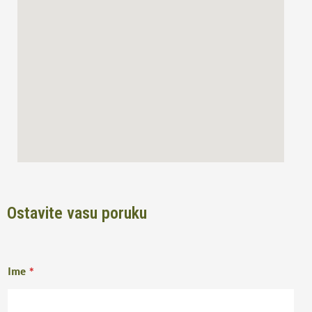
o
r
k
a
m
Ostavite vasu poruku
Ime
*