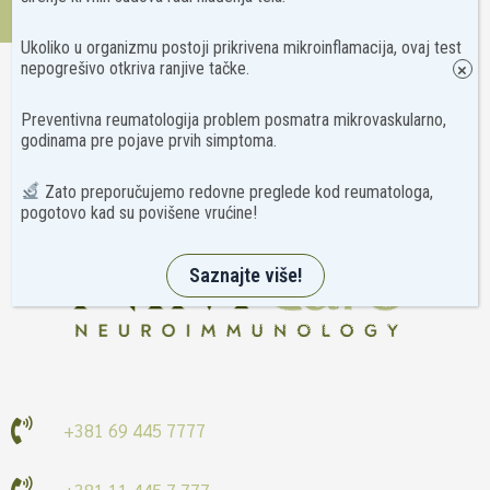
Kontakt
Ukoliko u organizmu postoji prikrivena mikroinflamacija, ovaj test
nepogrešivo otkriva ranjive tačke.
×
Preventivna reumatologija problem posmatra mikrovaskularno,
godinama pre pojave prvih simptoma.
Zato preporučujemo redovne preglede kod reumatologa,
pogotovo kad su povišene vrućine!
Saznajte više!
+381 69 445 7777
+381 11 445 7 777