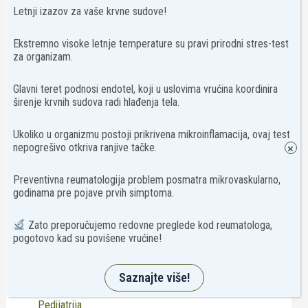
Letnji izazov za vaše krvne sudove!
Hemostaza
Ekstremno visoke letnje temperature su pravi prirodni stres-test
Imunohemija krvi
za organizam.
Imunologija
Glavni teret podnosi endotel, koji u uslovima vrućina koordinira
Intolerancija na hranu
širenje krvnih sudova radi hlađenja tela.
Mikrobiologija
Ukoliko u organizmu postoji prikrivena mikroinflamacija, ovaj test
nepogrešivo otkriva ranjive tačke.
Monitoring trudnoće
×
Paneli
Preventivna reumatologija problem posmatra mikrovaskularno,
godinama pre pojave prvih simptoma.
PCR
Humana genetika
Zato preporučujemo redovne preglede kod reumatologa,
pogotovo kad su povišene vrućine!
PCR mikrobiologija
Specijalistički pregled
Saznajte više!
Neurologija
Pedijatrija