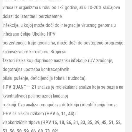
virusa iz organizma u roku od 1-2 godine, ali u 10-20% slučajeva
dolazi do latentne i perzistentne
infekcije, u kojoj može doći do integracije virusnog genoma u
inficirane ćelije. Ukoliko HPV
perzistencija traje godinama, može doći do postepene progresije
ka invazivnom karcinomu. Brojni su
faktori rizika koji doprinose nastanku infekcije (UV zračenje,
dogotrajna upotreba kontraceptivnih
pilula, pušenje, deficijencija folata i trudnoća).
HPV QUANT – 21
analiza je molekularna analiza koja se bazira na
kvantitativnoj polimeraznoj lančanoj
reakciji. Ova analiza omogućava detekciju i identifikaciju tipova
HPV sa niskim rizikom (
HPV 6, 11, 44
) i
visokorizičnih tipova (
HPV 16, 18, 26, 31, 33, 35, 39, 45, 51, 52,
53, 56, 58, 59, 66, 68, 73, 82
).