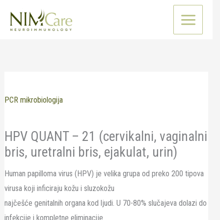
Pređi
na
sadržaj
PCR mikrobiologija
HPV QUANT – 21 (cervikalni, vaginalni
bris, uretralni bris, ejakulat, urin)
Human papilloma virus (HPV) je velika grupa od preko 200 tipova
virusa koji inficiraju kožu i sluzokožu
najčešće genitalnih organa kod ljudi. U 70-80% slučajeva dolazi do
infekcije i kompletne eliminacije