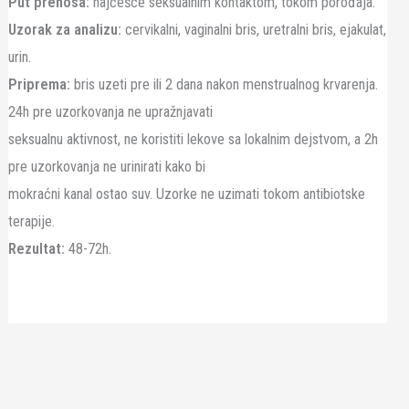
Put prenosa:
najčešće seksualnim kontaktom, tokom porođaja.
Uzorak za analizu:
cervikalni, vaginalni bris, uretralni bris, ejakulat,
urin.
Priprema:
bris uzeti pre ili 2 dana nakon menstrualnog krvarenja.
24h pre uzorkovanja ne upražnjavati
seksualnu aktivnost, ne koristiti lekove sa lokalnim dejstvom, a 2h
pre uzorkovanja ne urinirati kako bi
mokraćni kanal ostao suv. Uzorke ne uzimati tokom antibiotske
terapije.
Rezultat:
48-72h.