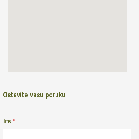
o
r
k
a
m
Ostavite vasu poruku
Ime
*