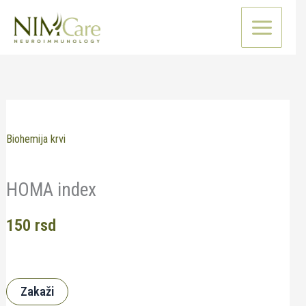
Pređi
na
sadržaj
Biohemija krvi
HOMA index
150
rsd
Zakaži