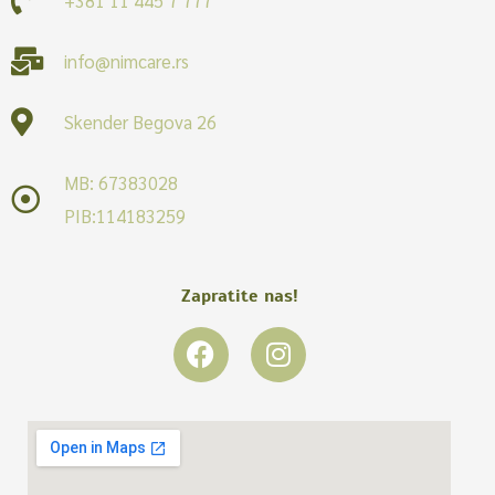
info@nimcare.rs
Skender Begova 26
MB: 67383028
PIB:114183259
Zapratite nas!
F
I
a
n
c
s
e
t
b
a
o
g