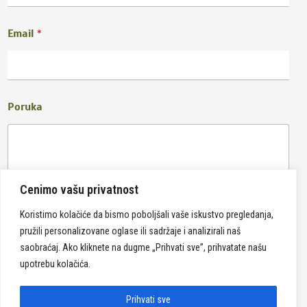
Email
*
Poruka
Cenimo vašu privatnost
Koristimo kolačiće da bismo poboljšali vaše iskustvo pregledanja,
pružili personalizovane oglase ili sadržaje i analizirali naš
Pošalji
saobraćaj. Ako kliknete na dugme „Prihvati sve”, prihvatate našu
upotrebu kolačića.
Prihvati sve