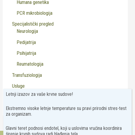
Humana genetika
PCR mikrobiologija
Specijalistički pregled
Neurologija
Pedijatrija
Psihijatrija
Reumatologija
Transfuziologija
Usluge
Letnji izazov za vaše krvne sudove!
Virusologija
Ekstremno visoke letnje temperature su pravi prirodni stres-test
za organizam.
Glavni teret podnosi endotel, koji u uslovima vrućina koordinira
širenje krvnih sudova radi hlađenja tela.