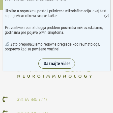
Kontakt
Ukoliko u organizmu postoji prikrivena mikroinflamacija, ovaj test
nepogrešivo otkriva ranjive tačke.
×
Preventivna reumatologija problem posmatra mikrovaskularno,
godinama pre pojave prvih simptoma.
Zato preporučujemo redovne preglede kod reumatologa,
pogotovo kad su povišene vrućine!
Saznajte više!
+381 69 445 7777
+381 11 445 7 777