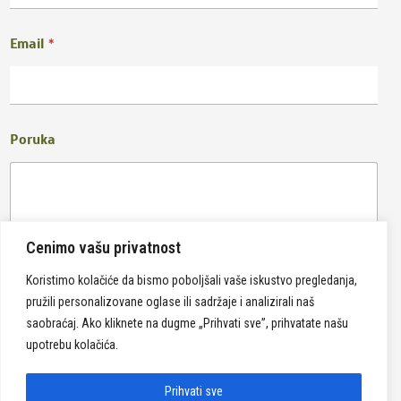
Email
*
Poruka
Cenimo vašu privatnost
Koristimo kolačiće da bismo poboljšali vaše iskustvo pregledanja,
pružili personalizovane oglase ili sadržaje i analizirali naš
Pošalji
saobraćaj. Ako kliknete na dugme „Prihvati sve”, prihvatate našu
upotrebu kolačića.
Prihvati sve