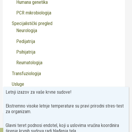
Humana genetika
PCR mikrobiologija
Specijalistički pregled
Neurologija
Pedijatrija
Psihijatrija
Reumatologija
Transfuziologija
Usluge
Letnji izazov za vaše krvne sudove!
Virusologija
Ekstremno visoke letnje temperature su pravi prirodni stres-test
za organizam.
Glavni teret podnosi endotel, koji u uslovima vrućina koordinira
širenje krvnih sudova radi hlađenja tela.