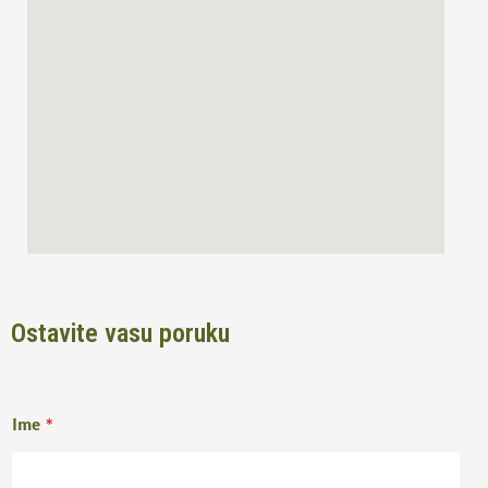
o
r
k
a
m
Ostavite vasu poruku
Ime
*