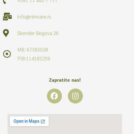
info@nimcare.rs
Skender Begova 26
MB: 67383028
PIB:114183259
Zapratite nas!
F
I
a
n
c
s
e
t
b
a
o
g