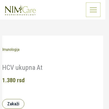
Pređi
na
sadržaj
Imunologija
HCV ukupna At
1.380
rsd
Zakaži