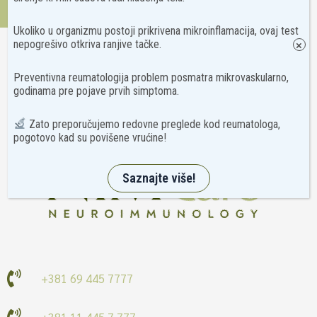
Kontakt
Ukoliko u organizmu postoji prikrivena mikroinflamacija, ovaj test
nepogrešivo otkriva ranjive tačke.
×
Preventivna reumatologija problem posmatra mikrovaskularno,
godinama pre pojave prvih simptoma.
Zato preporučujemo redovne preglede kod reumatologa,
pogotovo kad su povišene vrućine!
Saznajte više!
+381 69 445 7777
+381 11 445 7 777