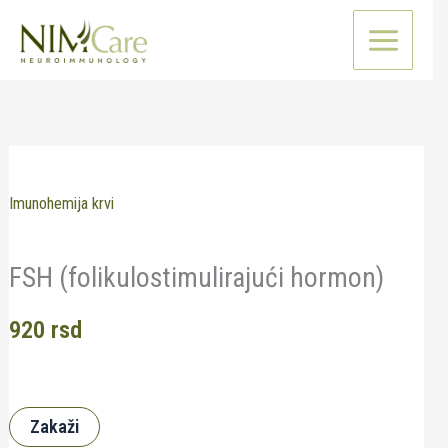
Pređi
na
sadržaj
Imunohemija krvi
FSH (folikulostimulirajući hormon)
920
rsd
Zakaži