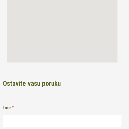
k
a
m
Ostavite vasu poruku
Ime
*