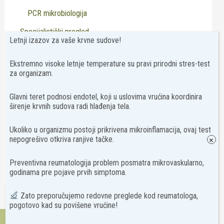
PCR mikrobiologija
Specijalistički pregled
Letnji izazov za vaše krvne sudove!
Neurologija
Pedijatrija
Ekstremno visoke letnje temperature su pravi prirodni stres-test
za organizam.
Psihijatrija
Glavni teret podnosi endotel, koji u uslovima vrućina koordinira
Reumatologija
širenje krvnih sudova radi hlađenja tela.
Transfuziologija
Ukoliko u organizmu postoji prikrivena mikroinflamacija, ovaj test
Usluge
nepogrešivo otkriva ranjive tačke.
×
Virusologija
Preventivna reumatologija problem posmatra mikrovaskularno,
godinama pre pojave prvih simptoma.
Zato preporučujemo redovne preglede kod reumatologa,
pogotovo kad su povišene vrućine!
Kontakt