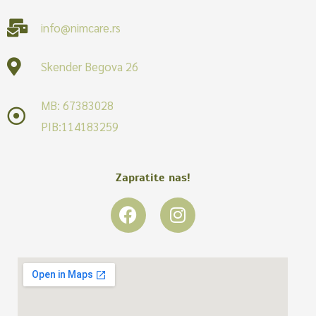
info@nimcare.rs
Skender Begova 26
MB: 67383028
PIB:114183259
Zapratite nas!
F
I
a
n
c
s
e
t
b
a
o
g
o
r