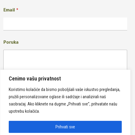
Email
*
Poruka
Cenimo vašu privatnost
Koristimo kolačiće da bismo poboljšali vaše iskustvo pregledanja,
pružili personalizovane oglase ili sadržaje i analizirali naš
Pošalji
saobraćaj. Ako kliknete na dugme „Prihvati sve”, prihvatate našu
upotrebu kolačića.
Prihvati sve