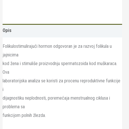
Opis
Folikulostimulirajući hormon odgovoran je za razvoj folikula u
jajnicima
kod žena i stimuliše proizvodnju spermatozoida kod muškaraca.
Ova
laboratorijska analiza se koristi za procenu reproduktivne funkcije
i
dijagnostiku neplodnosti, poremećaja menstrualnog ciklusa i
problema sa
funkcijom polnih žlezda.