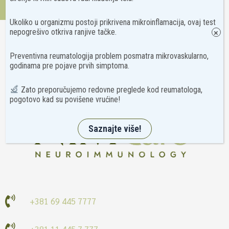
Kontakt
Ukoliko u organizmu postoji prikrivena mikroinflamacija, ovaj test
nepogrešivo otkriva ranjive tačke.
×
Preventivna reumatologija problem posmatra mikrovaskularno,
godinama pre pojave prvih simptoma.
Zato preporučujemo redovne preglede kod reumatologa,
pogotovo kad su povišene vrućine!
Saznajte više!
+381 69 445 7777
+381 11 445 7 777