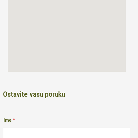
o
r
k
a
m
Ostavite vasu poruku
Ime
*