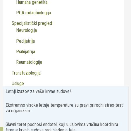
Humana genetika
PCR mikrobiologija
Specijalistički pregled
Neurologija
Pedijatrija
Psihijatrija
Reumatologija
Transfuziologija
Usluge
Letnji izazov za vaše krvne sudove!
Virusologija
Ekstremno visoke letnje temperature su pravi prirodni stres-test
za organizam.
Glavni teret podnosi endotel, koji u uslovima vrućina koordinira
širenje krvnih sudova radi hlađenja tela.