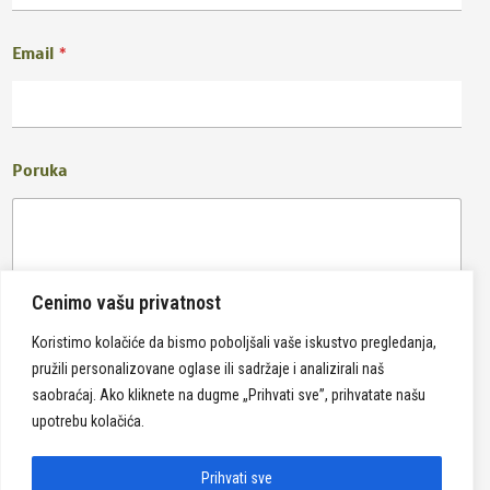
Email
*
Poruka
Cenimo vašu privatnost
Koristimo kolačiće da bismo poboljšali vaše iskustvo pregledanja,
pružili personalizovane oglase ili sadržaje i analizirali naš
Pošalji
saobraćaj. Ako kliknete na dugme „Prihvati sve”, prihvatate našu
upotrebu kolačića.
Prihvati sve