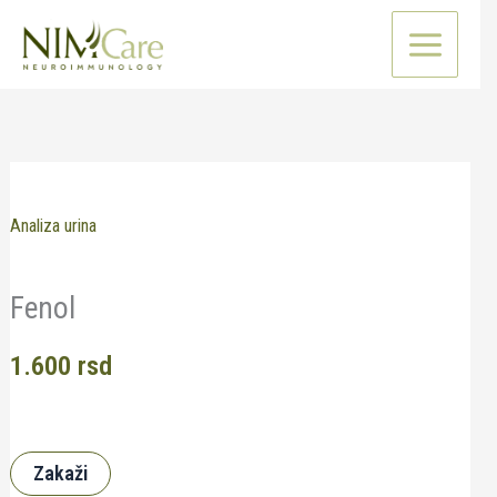
Pređi
na
sadržaj
Analiza urina
Fenol
1.600
rsd
Zakaži