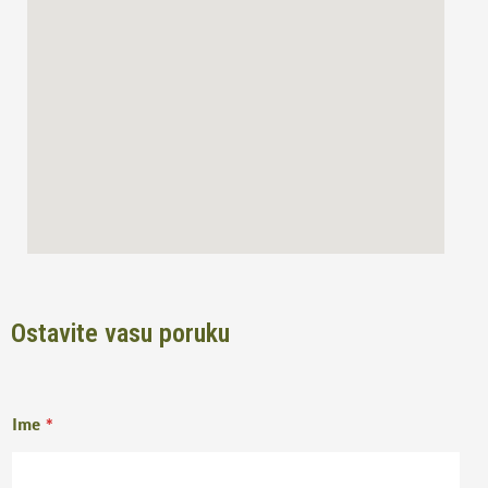
o
r
k
a
m
Ostavite vasu poruku
Ime
*