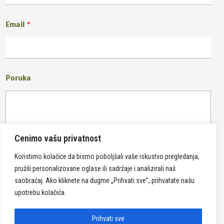
Email
*
Poruka
Cenimo vašu privatnost
Koristimo kolačiće da bismo poboljšali vaše iskustvo pregledanja,
pružili personalizovane oglase ili sadržaje i analizirali naš
Pošalji
saobraćaj. Ako kliknete na dugme „Prihvati sve”, prihvatate našu
upotrebu kolačića.
Prihvati sve