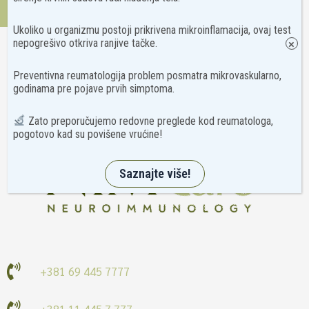
Kontakt
Ukoliko u organizmu postoji prikrivena mikroinflamacija, ovaj test
nepogrešivo otkriva ranjive tačke.
×
Preventivna reumatologija problem posmatra mikrovaskularno,
godinama pre pojave prvih simptoma.
Zato preporučujemo redovne preglede kod reumatologa,
pogotovo kad su povišene vrućine!
Saznajte više!
+381 69 445 7777
+381 11 445 7 777