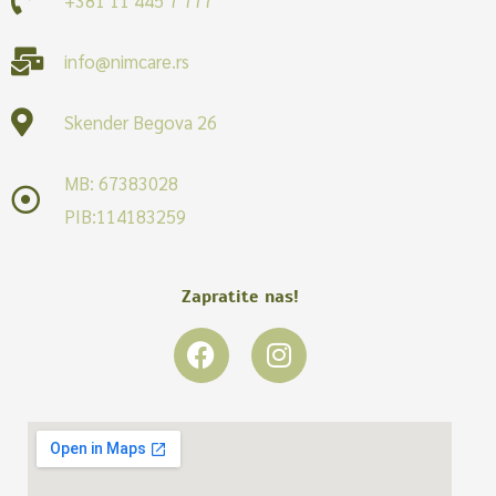
info@nimcare.rs
Skender Begova 26
MB: 67383028
PIB:114183259
Zapratite nas!
F
I
a
n
c
s
e
t
b
a
o
g