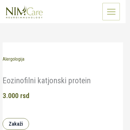
Pređi
na
sadržaj
Alergologija
Eozinofilni katjonski protein
3.000
rsd
Zakaži