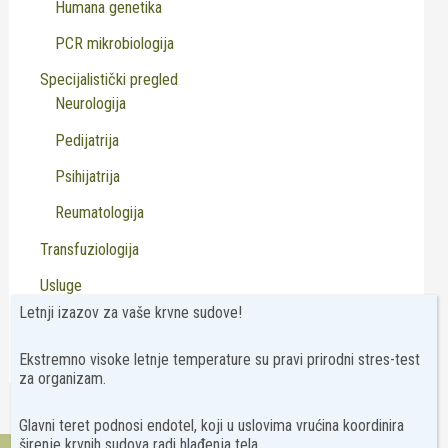
Humana genetika
PCR mikrobiologija
Specijalistički pregled
Neurologija
Pedijatrija
Psihijatrija
Reumatologija
Transfuziologija
Usluge
Letnji izazov za vaše krvne sudove!
Virusologija
Ekstremno visoke letnje temperature su pravi prirodni stres-test
za organizam.
Glavni teret podnosi endotel, koji u uslovima vrućina koordinira
širenje krvnih sudova radi hlađenja tela.