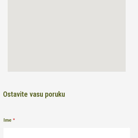
o
r
k
a
m
Ostavite vasu poruku
Ime
*