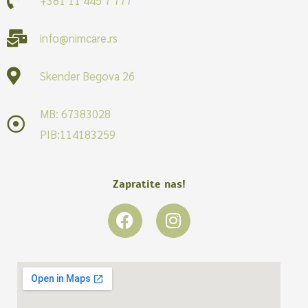
info@nimcare.rs
Skender Begova 26
MB: 67383028
PIB:114183259
Zapratite nas!
F
I
a
n
c
s
e
t
b
a
o
g