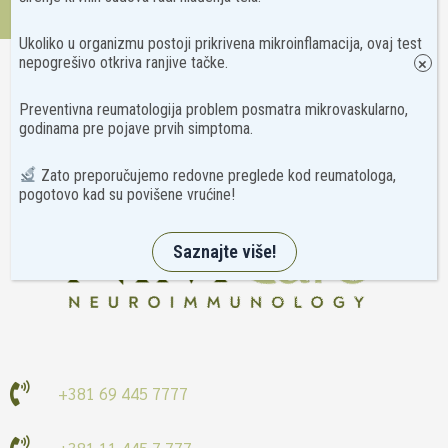
Kontakt
Ukoliko u organizmu postoji prikrivena mikroinflamacija, ovaj test
nepogrešivo otkriva ranjive tačke.
×
Preventivna reumatologija problem posmatra mikrovaskularno,
godinama pre pojave prvih simptoma.
Zato preporučujemo redovne preglede kod reumatologa,
pogotovo kad su povišene vrućine!
Saznajte više!
+381 69 445 7777
+381 11 445 7 777