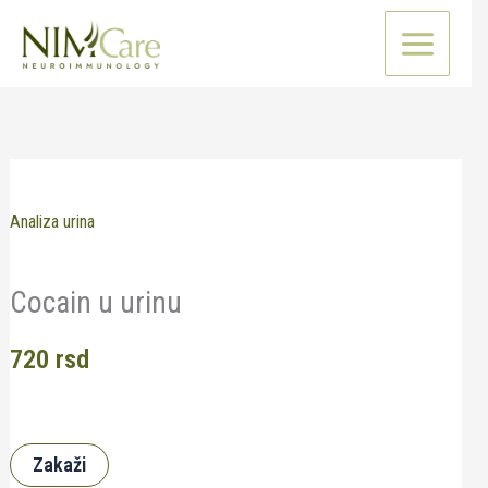
Pređi
na
sadržaj
Analiza urina
Cocain u urinu
720
rsd
Zakaži