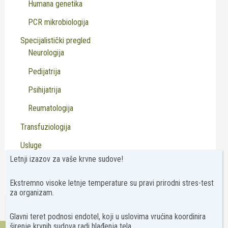
Humana genetika
PCR mikrobiologija
Specijalistički pregled
Neurologija
Pedijatrija
Psihijatrija
Reumatologija
Transfuziologija
Usluge
Letnji izazov za vaše krvne sudove!
Virusologija
Ekstremno visoke letnje temperature su pravi prirodni stres-test
za organizam.
Glavni teret podnosi endotel, koji u uslovima vrućina koordinira
širenje krvnih sudova radi hlađenja tela.