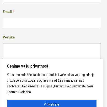
Email
*
Poruka
Cenimo vašu privatnost
Koristimo kolačiće da bismo poboljšali vaše iskustvo pregledanja,
pružili personalizovane oglase ili sadržaje i analizirali naš
Pošalji
saobraćaj. Ako kliknete na dugme „Prihvati sve”, prihvatate našu
upotrebu kolačića.
Prihvati sve