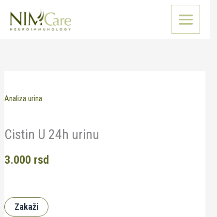
Pređi
na
sadržaj
Analiza urina
Cistin U 24h urinu
3.000
rsd
Zakaži