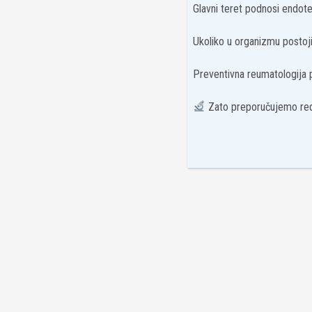
Glavni teret podnosi endotel
Ukoliko u organizmu postoji 
Preventivna reumatologija
Zato preporučujemo red