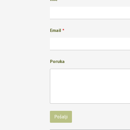
Email
*
Poruka
Pošalji