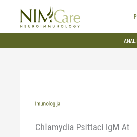
Pređi
na
P
sadržaj
ANALI
Imunologija
Chlamydia Psittaci IgM At