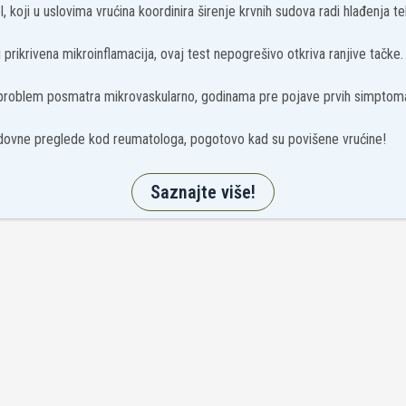
, koji u uslovima vrućina koordinira širenje krvnih sudova radi hlađenja tel
prikrivena mikroinflamacija, ovaj test nepogrešivo otkriva ranjive tačke.
 problem posmatra mikrovaskularno, godinama pre pojave prvih simptom
ovne preglede kod reumatologa, pogotovo kad su povišene vrućine!
Saznajte više!