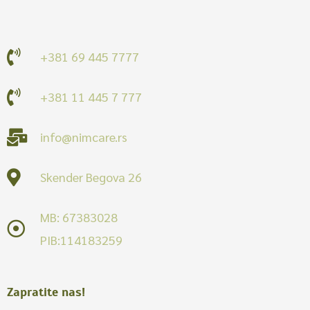
+381 69 445 7777
+381 11 445 7 777
info@nimcare.rs
Skender Begova 26
MB: 67383028
PIB:114183259
Zapratite nas!