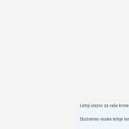
Letnji izazov za vaše krvn
Ekstremno visoke letnje tem