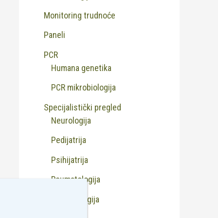
Monitoring trudnoće
Paneli
PCR
Humana genetika
PCR mikrobiologija
Specijalistički pregled
Neurologija
Pedijatrija
Psihijatrija
Reumatologija
Transfuziologija