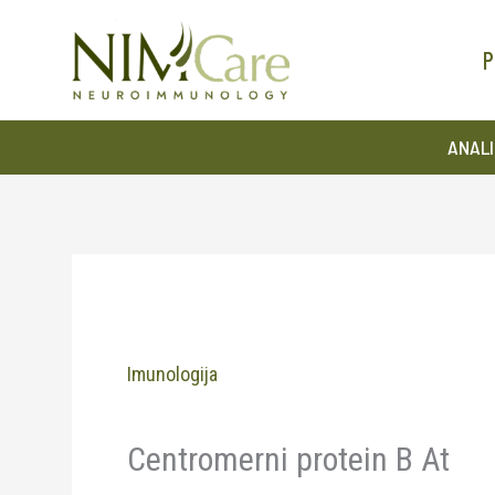
Pređi
na
P
sadržaj
ANALI
Imunologija
Centromerni protein B At