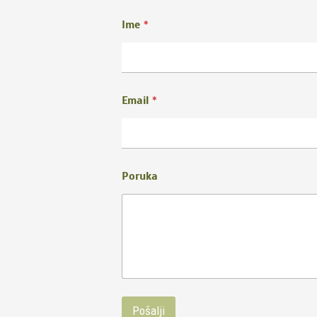
Ime
*
Email
*
Poruka
Pošalji