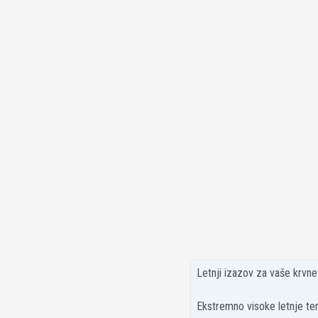
Letnji izazov za vaše krvn
Ekstremno visoke letnje tem