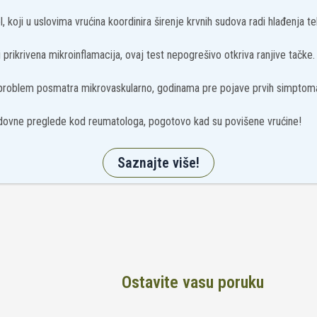
, koji u uslovima vrućina koordinira širenje krvnih sudova radi hlađenja tel
prikrivena mikroinflamacija, ovaj test nepogrešivo otkriva ranjive tačke.
 problem posmatra mikrovaskularno, godinama pre pojave prvih simptom
ovne preglede kod reumatologa, pogotovo kad su povišene vrućine!
Saznajte više!
Ostavite vasu poruku