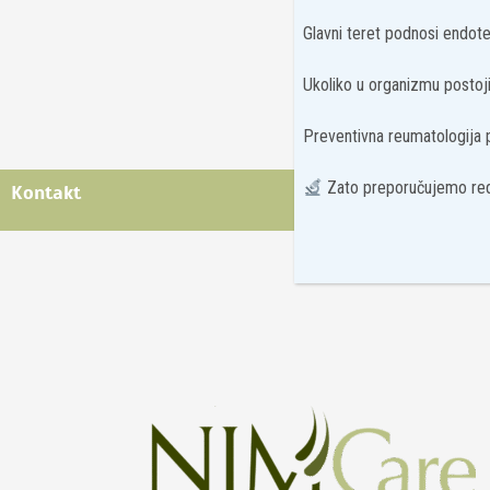
Glavni teret podnosi endotel
Ukoliko u organizmu postoji 
Preventivna reumatologija
Zato preporučujemo red
Kontakt