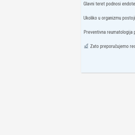
Glavni teret podnosi endotel
Ukoliko u organizmu postoji 
Preventivna reumatologija
Zato preporučujemo red