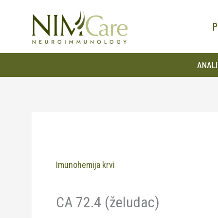
Pređi
na
P
sadržaj
ANALI
Imunohemija krvi
CA 72.4 (želudac)