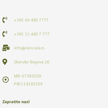
+381 69 445 7777
+381 11 445 7 777
info@nimcare.rs
Skender Begova 26
MB: 67383028
PIB:114183259
Zapratite nas!