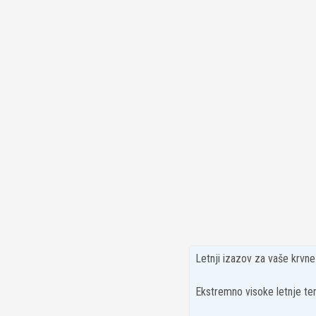
Letnji izazov za vaše krvn
Ekstremno visoke letnje tem