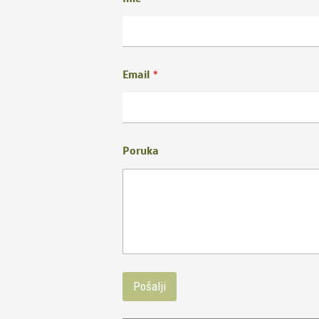
Email
*
Poruka
Pošalji