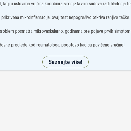
, koji u uslovima vrućina koordinira širenje krvnih sudova radi hlađenja tel
prikrivena mikroinflamacija, ovaj test nepogrešivo otkriva ranjive tačke.
 problem posmatra mikrovaskularno, godinama pre pojave prvih simptom
ovne preglede kod reumatologa, pogotovo kad su povišene vrućine!
Saznajte više!