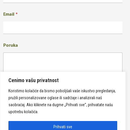
Email
*
Poruka
Cenimo vašu privatnost
Koristimo kolačiće da bismo poboljšali vaše iskustvo pregledanja,
pružili personalizovane oglase ili sadržaje i analizirali naš
Pošalji
saobraćaj. Ako kliknete na dugme „Prihvati sve”, prihvatate našu
upotrebu kolačića.
Prihvati sve