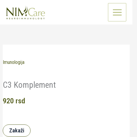
Pređi
na
sadržaj
Imunologija
C3 Komplement
920
rsd
Zakaži