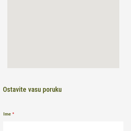
o
r
k
a
m
Ostavite vasu poruku
Ime
*