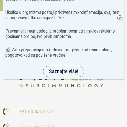
Kontakt
Ukoliko u organizmu postoji prikrivena mikroinflamacija, ovaj test
nepogrešivo otkriva ranjive tačke.
×
Preventivna reumatologija problem posmatra mikrovaskularno,
godinama pre pojave prvih simptoma.
Zato preporučujemo redovne preglede kod reumatologa,
pogotovo kad su povišene vrućine!
Saznajte više!
+381 69 445 7777
+381 11 445 7 777