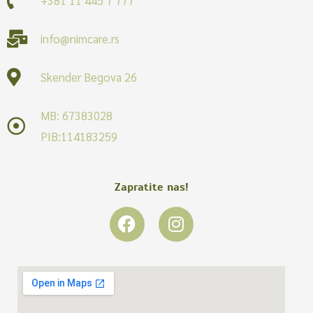
info@nimcare.rs
Skender Begova 26
MB: 67383028
PIB:114183259
Zapratite nas!
F
I
a
n
c
s
e
t
b
a
o
g