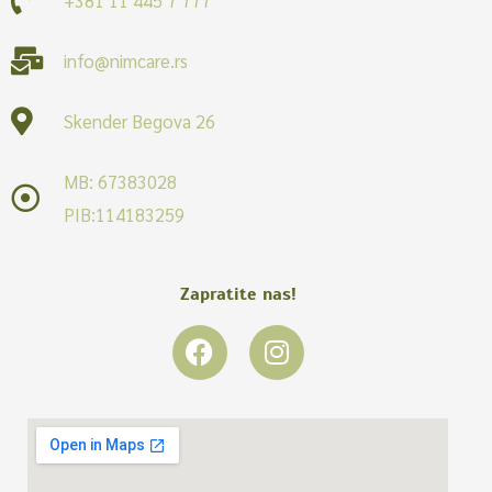
info@nimcare.rs
Skender Begova 26
MB: 67383028
PIB:114183259
Zapratite nas!
F
I
a
n
c
s
e
t
b
a
o
g