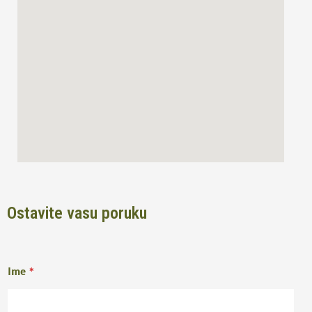
o
r
k
a
m
Ostavite vasu poruku
Ime
*