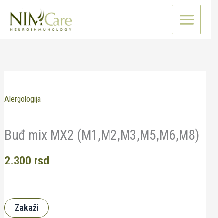
Pređi
na
sadržaj
Alergologija
Buđ mix MX2 (M1,M2,M3,M5,M6,M8)
2.300
rsd
Zakaži