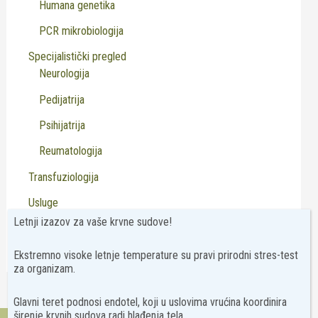
Humana genetika
PCR mikrobiologija
Specijalistički pregled
Neurologija
Pedijatrija
Psihijatrija
Reumatologija
Transfuziologija
Usluge
Letnji izazov za vaše krvne sudove!
Virusologija
Ekstremno visoke letnje temperature su pravi prirodni stres-test
za organizam.
Glavni teret podnosi endotel, koji u uslovima vrućina koordinira
širenje krvnih sudova radi hlađenja tela.