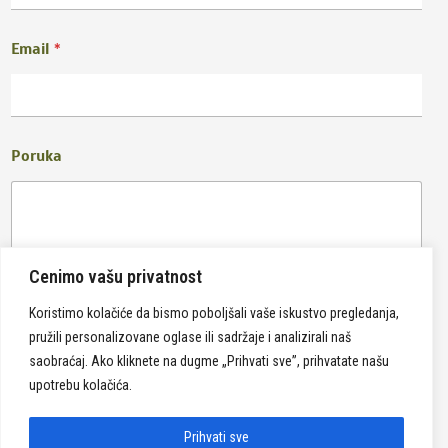
Email
*
Poruka
Cenimo vašu privatnost
Koristimo kolačiće da bismo poboljšali vaše iskustvo pregledanja,
pružili personalizovane oglase ili sadržaje i analizirali naš
Pošalji
saobraćaj. Ako kliknete na dugme „Prihvati sve”, prihvatate našu
upotrebu kolačića.
Prihvati sve