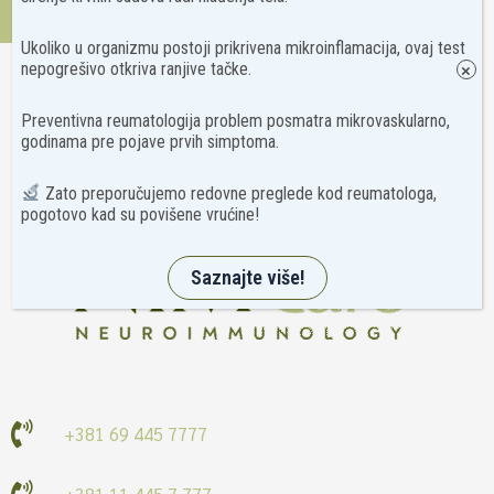
Kontakt
Ukoliko u organizmu postoji prikrivena mikroinflamacija, ovaj test
nepogrešivo otkriva ranjive tačke.
×
Preventivna reumatologija problem posmatra mikrovaskularno,
godinama pre pojave prvih simptoma.
Zato preporučujemo redovne preglede kod reumatologa,
pogotovo kad su povišene vrućine!
Saznajte više!
+381 69 445 7777
+381 11 445 7 777