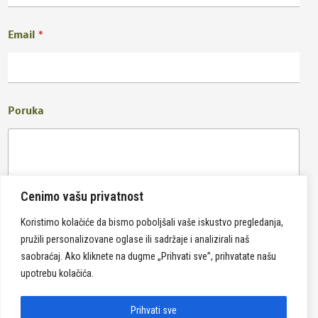
Email
*
Poruka
Cenimo vašu privatnost
Koristimo kolačiće da bismo poboljšali vaše iskustvo pregledanja,
pružili personalizovane oglase ili sadržaje i analizirali naš
Pošalji
saobraćaj. Ako kliknete na dugme „Prihvati sve”, prihvatate našu
upotrebu kolačića.
Prihvati sve