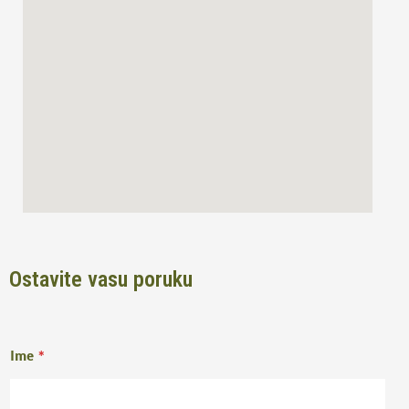
o
r
k
a
m
Ostavite vasu poruku
Ime
*