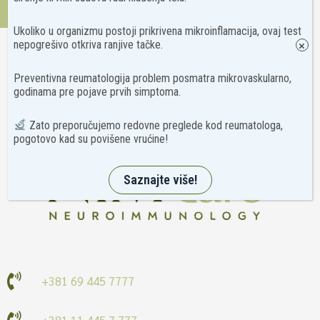
Kontakt
Ukoliko u organizmu postoji prikrivena mikroinflamacija, ovaj test
nepogrešivo otkriva ranjive tačke.
×
Preventivna reumatologija problem posmatra mikrovaskularno,
godinama pre pojave prvih simptoma.
Zato preporučujemo redovne preglede kod reumatologa,
pogotovo kad su povišene vrućine!
Saznajte više!
+381 69 445 7777
+381 11 445 7 777