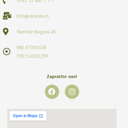
info@nimcare.rs
Skender Begova 26
MB: 67383028
PIB:114183259
Zapratite nas!
F
I
a
n
c
s
e
t
b
a
o
g