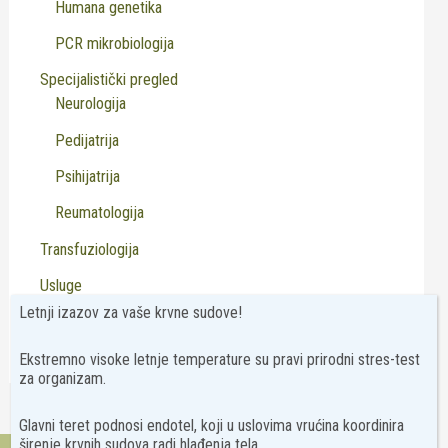
Humana genetika
PCR mikrobiologija
Specijalistički pregled
Neurologija
Pedijatrija
Psihijatrija
Reumatologija
Transfuziologija
Usluge
Letnji izazov za vaše krvne sudove!
Virusologija
Ekstremno visoke letnje temperature su pravi prirodni stres-test
za organizam.
Glavni teret podnosi endotel, koji u uslovima vrućina koordinira
širenje krvnih sudova radi hlađenja tela.