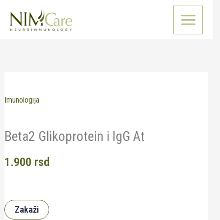
Pređi
na
sadržaj
Imunologija
Beta2 Glikoprotein i IgG At
1.900
rsd
Zakaži