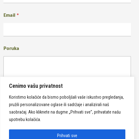
Email
*
Poruka
Cenimo vašu privatnost
Koristimo kolačiće da bismo poboljšali vaše iskustvo pregledanja,
pružili personalizovane oglase ili sadržaje i analizirali naš
Pošalji
saobraćaj. Ako kliknete na dugme „Prihvati sve”, prihvatate našu
upotrebu kolačića.
Prihvati sve