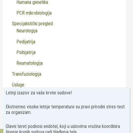
Humana genetika
PCR mikrobiologija
Specijalistički pregled
Neurologija
Pedijatrija
Psihijatrija
Reumatologija
Transfuziologija
Usluge
Letnji izazov za vaše krvne sudove!
Virusologija
Ekstremno visoke letnje temperature su pravi prirodni stres-test
za organizam.
Glavni teret podnosi endotel, koji u uslovima vrućina koordinira
širenje krvnih sudova radi hlađenja tela.