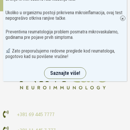
Kontakt
Ukoliko u organizmu postoji prikrivena mikroinflamacija, ovaj test
nepogrešivo otkriva ranjive tačke.
×
Preventivna reumatologija problem posmatra mikrovaskularno,
godinama pre pojave prvih simptoma.
Zato preporučujemo redovne preglede kod reumatologa,
pogotovo kad su povišene vrućine!
Saznajte više!
+381 69 445 7777
+381 11 445 7 777