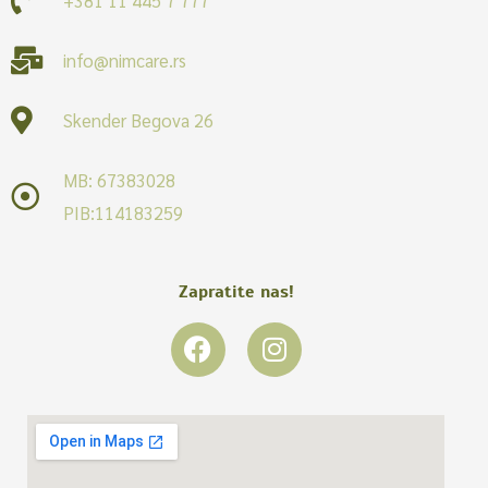
info@nimcare.rs
Skender Begova 26
MB: 67383028
PIB:114183259
Zapratite nas!
F
I
a
n
c
s
e
t
b
a
o
g