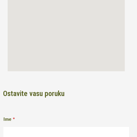
o
r
k
a
m
Ostavite vasu poruku
Ime
*