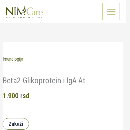
Pređi
na
sadržaj
Imunologija
Beta2 Glikoprotein i IgA At
1.900
rsd
Zakaži