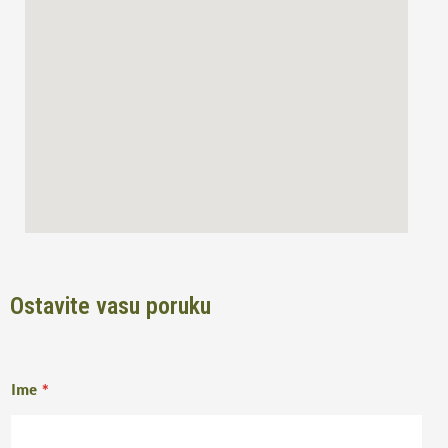
o
r
k
a
m
Ostavite vasu poruku
Ime
*