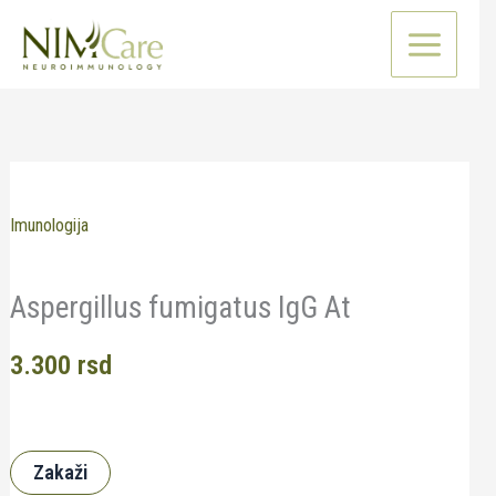
Pređi
na
sadržaj
Imunologija
Aspergillus fumigatus IgG At
3.300
rsd
Zakaži