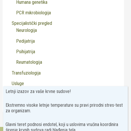
Humana genetika
PCR mikrobiologija
Specijalistički pregled
Neurologija
Pedijatrija
Psihijatrija
Reumatologija
Transfuziologija
Usluge
Letnji izazov za vaše krvne sudove!
Virusologija
Ekstremno visoke letnje temperature su pravi prirodni stres-test
za organizam.
Glavni teret podnosi endotel, koji u uslovima vrućina koordinira
širenje krvnih sudova radi hlađenja tela.