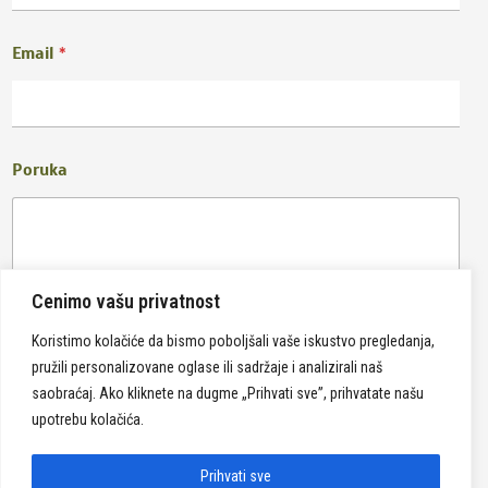
Email
*
Poruka
Cenimo vašu privatnost
Koristimo kolačiće da bismo poboljšali vaše iskustvo pregledanja,
pružili personalizovane oglase ili sadržaje i analizirali naš
Pošalji
saobraćaj. Ako kliknete na dugme „Prihvati sve”, prihvatate našu
upotrebu kolačića.
Prihvati sve