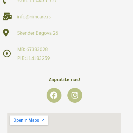
info@nimcare.rs
Skender Begova 26
MB: 67383028
PIB:114183259
Zapratite nas!
F
I
a
n
c
s
e
t
b
a
o
g