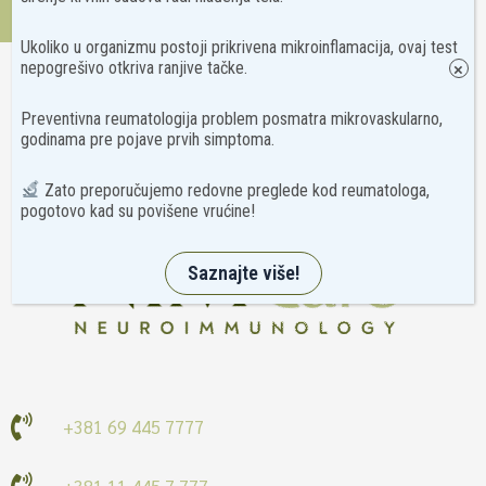
Kontakt
Ukoliko u organizmu postoji prikrivena mikroinflamacija, ovaj test
nepogrešivo otkriva ranjive tačke.
×
Preventivna reumatologija problem posmatra mikrovaskularno,
godinama pre pojave prvih simptoma.
Zato preporučujemo redovne preglede kod reumatologa,
pogotovo kad su povišene vrućine!
Saznajte više!
+381 69 445 7777
+381 11 445 7 777