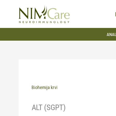
Pređi
na
sadržaj
ANAL
Biohemija krvi
ALT (SGPT)