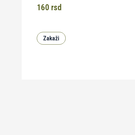
160
rsd
Zakaži