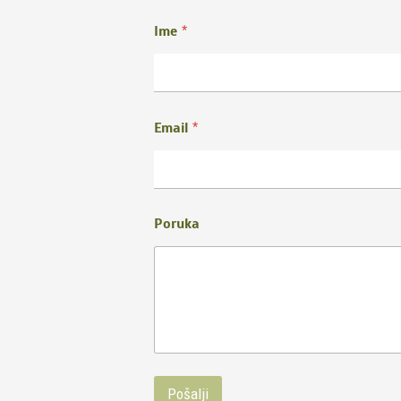
Ime
*
Email
*
Poruka
Pošalji