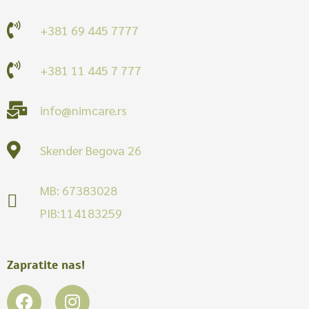
+381 69 445 7777
+381 11 445 7 777
info@nimcare.rs
Skender Begova 26
MB: 67383028
PIB:114183259
Zapratite nas!
F
I