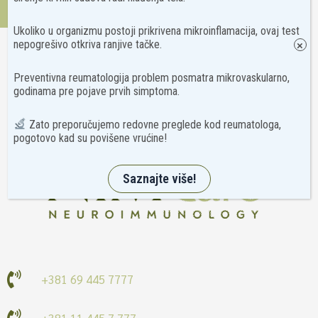
Kontakt
Ukoliko u organizmu postoji prikrivena mikroinflamacija, ovaj test
nepogrešivo otkriva ranjive tačke.
×
Preventivna reumatologija problem posmatra mikrovaskularno,
godinama pre pojave prvih simptoma.
Zato preporučujemo redovne preglede kod reumatologa,
pogotovo kad su povišene vrućine!
Saznajte više!
+381 69 445 7777
+381 11 445 7 777