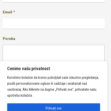
Email
*
Poruka
Cenimo vašu privatnost
Koristimo kolačiće da bismo poboljšali vaše iskustvo pregledanja,
pružili personalizovane oglase ili sadržaje i analizirali naš
Pošalji
saobraćaj. Ako kliknete na dugme „Prihvati sve”, prihvatate našu
upotrebu kolačića.
Prihvati sve