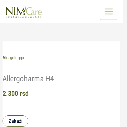
Pređi
na
sadržaj
Alergologija
Allergoharma H4
2.300
rsd
Zakaži