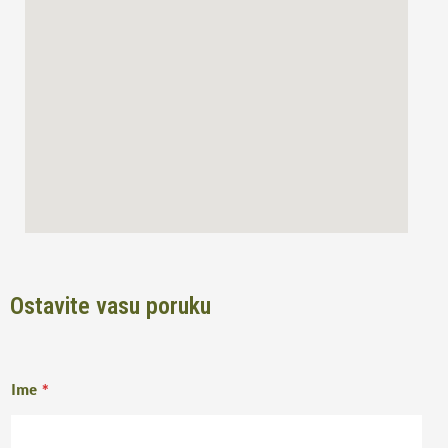
o
r
k
a
m
Ostavite vasu poruku
Ime
*