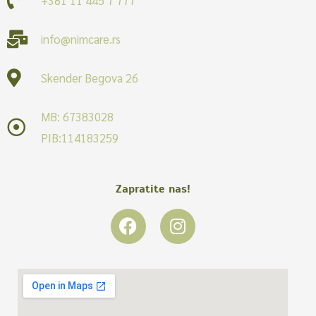
info@nimcare.rs
Skender Begova 26
MB: 67383028
PIB:114183259
Zapratite nas!
F
I
a
n
c
s
e
t
b
a
o
g