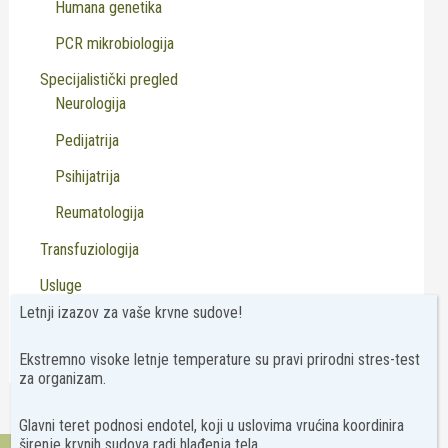
Humana genetika
PCR mikrobiologija
Specijalistički pregled
Neurologija
Pedijatrija
Psihijatrija
Reumatologija
Transfuziologija
Usluge
Letnji izazov za vaše krvne sudove!
Virusologija
Ekstremno visoke letnje temperature su pravi prirodni stres-test
za organizam.
Glavni teret podnosi endotel, koji u uslovima vrućina koordinira
širenje krvnih sudova radi hlađenja tela.