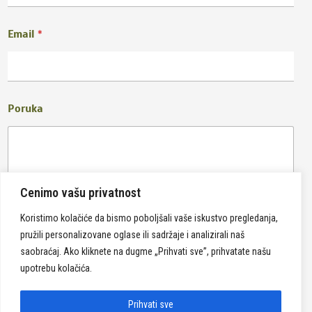
Email
*
Poruka
Cenimo vašu privatnost
Koristimo kolačiće da bismo poboljšali vaše iskustvo pregledanja,
pružili personalizovane oglase ili sadržaje i analizirali naš
Pošalji
saobraćaj. Ako kliknete na dugme „Prihvati sve”, prihvatate našu
upotrebu kolačića.
Prihvati sve