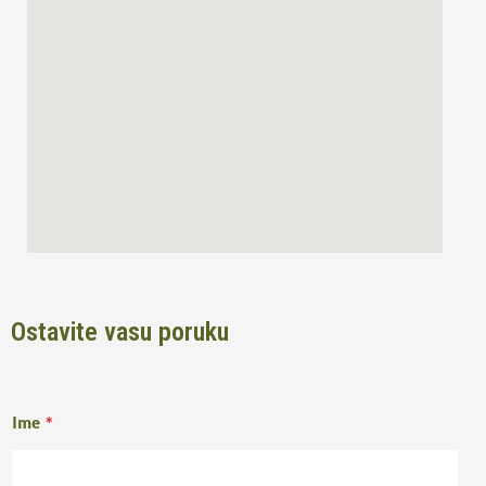
o
r
k
a
m
Ostavite vasu poruku
Ime
*