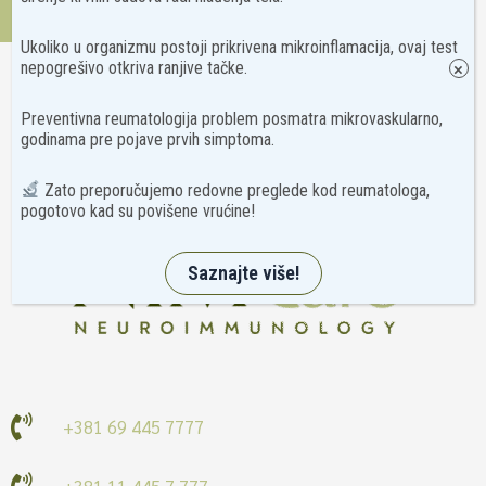
Kontakt
Ukoliko u organizmu postoji prikrivena mikroinflamacija, ovaj test
nepogrešivo otkriva ranjive tačke.
×
Preventivna reumatologija problem posmatra mikrovaskularno,
godinama pre pojave prvih simptoma.
Zato preporučujemo redovne preglede kod reumatologa,
pogotovo kad su povišene vrućine!
Saznajte više!
+381 69 445 7777
+381 11 445 7 777