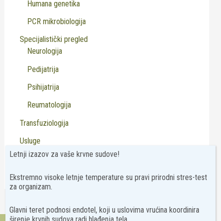
Humana genetika
PCR mikrobiologija
Specijalistički pregled
Neurologija
Pedijatrija
Psihijatrija
Reumatologija
Transfuziologija
Usluge
Letnji izazov za vaše krvne sudove!
Virusologija
Ekstremno visoke letnje temperature su pravi prirodni stres-test
za organizam.
Glavni teret podnosi endotel, koji u uslovima vrućina koordinira
širenje krvnih sudova radi hlađenja tela.