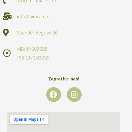
info@nimcare.rs
Skender Begova 26
MB: 67383028
PIB:114183259
Zapratite nas!
F
I
a
n
c
s
e
t
b
a
o
g