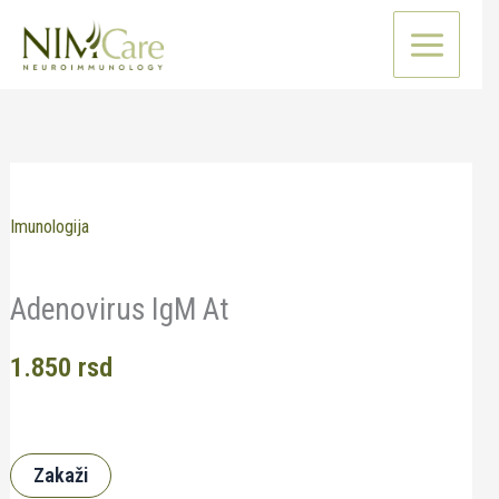
Pređi
na
sadržaj
Imunologija
Adenovirus IgM At
1.850
rsd
Zakaži