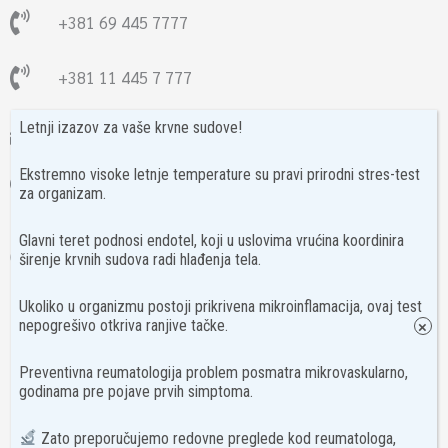
+381 69 445 7777
+381 11 445 7 777
Letnji izazov za vaše krvne sudove!
info@nimcare.rs
Ekstremno visoke letnje temperature su pravi prirodni stres-test
Skender Begova 26
za organizam.
Glavni teret podnosi endotel, koji u uslovima vrućina koordinira
MB: 67383028
širenje krvnih sudova radi hlađenja tela.
PIB:114183259
Ukoliko u organizmu postoji prikrivena mikroinflamacija, ovaj test
nepogrešivo otkriva ranjive tačke.
×
Zapratite nas!
Preventivna reumatologija problem posmatra mikrovaskularno,
F
I
godinama pre pojave prvih simptoma.
a
n
c
s
Zato preporučujemo redovne preglede kod reumatologa,