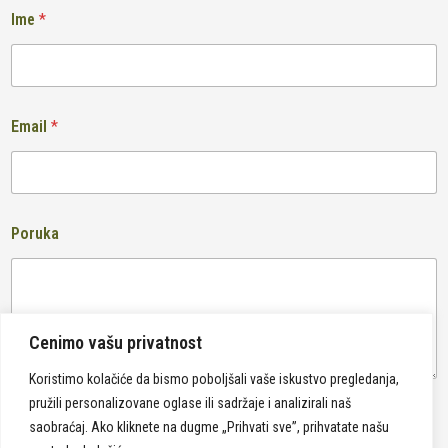
Ime
*
Email
*
Poruka
Cenimo vašu privatnost
Koristimo kolačiće da bismo poboljšali vaše iskustvo pregledanja,
pružili personalizovane oglase ili sadržaje i analizirali naš
Pošalji
saobraćaj. Ako kliknete na dugme „Prihvati sve”, prihvatate našu