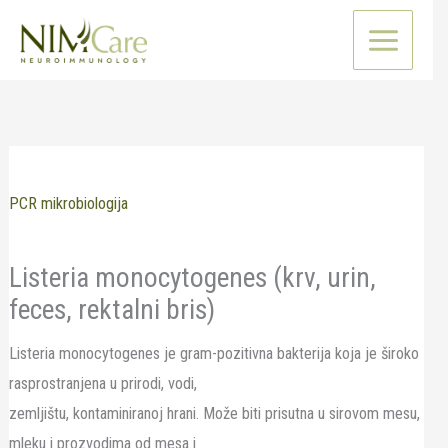
Pređi
na
sadržaj
PCR mikrobiologija
Listeria monocytogenes (krv, urin,
feces, rektalni bris)
Listeria monocytogenes je gram-pozitivna bakterija koja je široko
rasprostranjena u prirodi, vodi,
zemljištu, kontaminiranoj hrani. Može biti prisutna u sirovom mesu,
mleku i prozvodima od mesa i