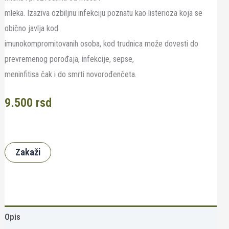
mleka. Izaziva ozbiljnu infekciju poznatu kao listerioza koja se
obično javlja kod
imunokompromitovanih osoba, kod trudnica može dovesti do
prevremenog porođaja, infekcije, sepse,
meninfitisa čak i do smrti novorođenčeta.
9.500
rsd
Zakaži
Opis