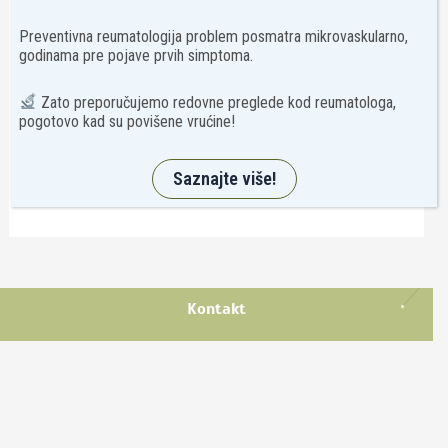
Psihijatrija
Preventivna reumatologija problem posmatra mikrovaskularno,
godinama pre pojave prvih simptoma.
Reumatologija
Zato preporučujemo redovne preglede kod reumatologa,
Transfuziologija
pogotovo kad su povišene vrućine!
Usluge
Virusologija
Saznajte više!
Kontakt