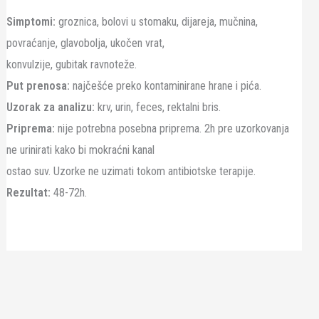
Simptomi:
groznica, bolovi u stomaku, dijareja, mučnina,
povraćanje, glavobolja, ukočen vrat,
konvulzije, gubitak ravnoteže.
Put prenosa:
najčešće preko kontaminirane hrane i pića.
Uzorak za analizu:
krv, urin, feces, rektalni bris.
Priprema:
nije potrebna posebna priprema. 2h pre uzorkovanja
ne urinirati kako bi mokraćni kanal
ostao suv. Uzorke ne uzimati tokom antibiotske terapije.
Rezultat:
48-72h.