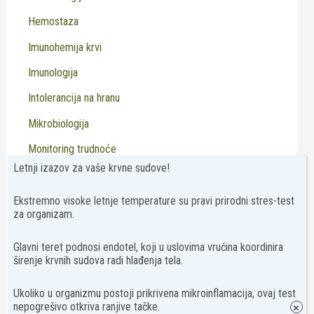
Hemostaza
Imunohemija krvi
Imunologija
Intolerancija na hranu
Mikrobiologija
Monitoring trudnoće
Letnji izazov za vaše krvne sudove!
Paneli
PCR
Ekstremno visoke letnje temperature su pravi prirodni stres-test
za organizam.
Humana genetika
PCR mikrobiologija
Glavni teret podnosi endotel, koji u uslovima vrućina koordinira
širenje krvnih sudova radi hlađenja tela.
Specijalistički pregled
Neurologija
Ukoliko u organizmu postoji prikrivena mikroinflamacija, ovaj test
nepogrešivo otkriva ranjive tačke.
×
Pedijatrija