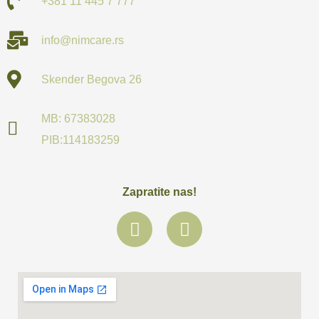
+381 11 445 7 777
info@nimcare.rs
Skender Begova 26
MB: 67383028
PIB:114183259
Zapratite nas!
F
I
a
n
c
s
e
t
b
a
o
g