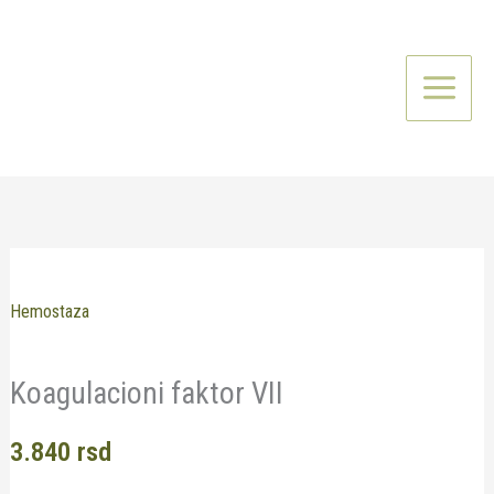
Pređi
na
sadržaj
Hemostaza
Koagulacioni faktor VII
3.840
rsd