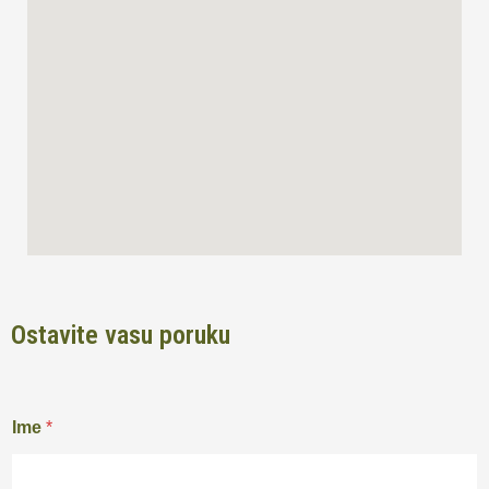
o
r
k
a
m
Ostavite vasu poruku
Ime
*