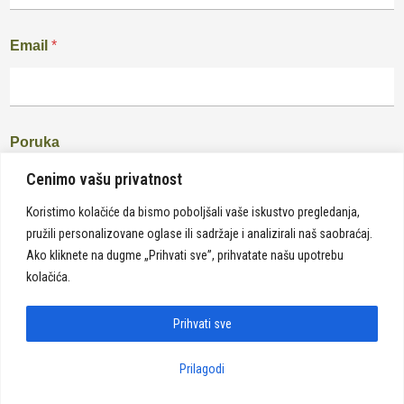
Email
*
Poruka
Cenimo vašu privatnost
Koristimo kolačiće da bismo poboljšali vaše iskustvo pregledanja,
pružili personalizovane oglase ili sadržaje i analizirali naš saobraćaj.
Ako kliknete na dugme „Prihvati sve”, prihvatate našu upotrebu
kolačića.
Pošalji
Prihvati sve
Prilagodi