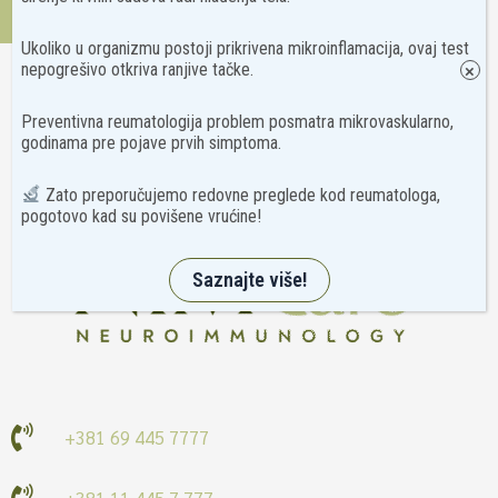
Kontakt
Ukoliko u organizmu postoji prikrivena mikroinflamacija, ovaj test
nepogrešivo otkriva ranjive tačke.
×
Preventivna reumatologija problem posmatra mikrovaskularno,
godinama pre pojave prvih simptoma.
Zato preporučujemo redovne preglede kod reumatologa,
pogotovo kad su povišene vrućine!
Saznajte više!
+381 69 445 7777
+381 11 445 7 777