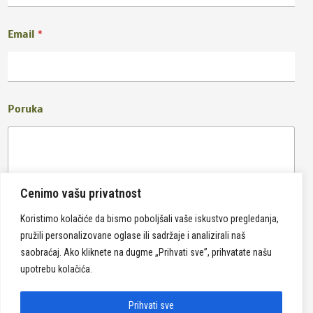
Email
*
Poruka
Cenimo vašu privatnost
Koristimo kolačiće da bismo poboljšali vaše iskustvo pregledanja,
pružili personalizovane oglase ili sadržaje i analizirali naš
Pošalji
saobraćaj. Ako kliknete na dugme „Prihvati sve”, prihvatate našu
upotrebu kolačića.
Prihvati sve