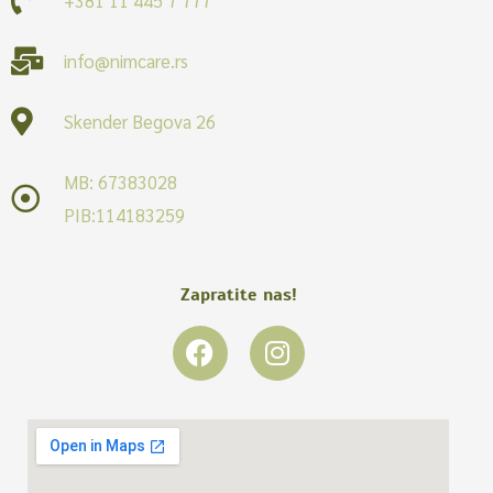
info@nimcare.rs
Skender Begova 26
MB: 67383028
PIB:114183259
Zapratite nas!
F
I
a
n
c
s
e
t
b
a
o
g