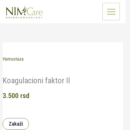
Pređi
na
sadržaj
Hemostaza
Koagulacioni faktor II
3.500
rsd
Zakaži