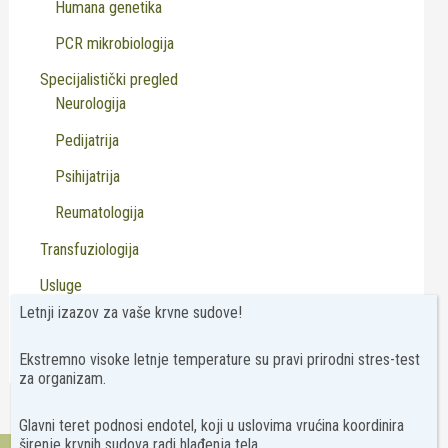
Humana genetika
PCR mikrobiologija
Specijalistički pregled
Neurologija
Pedijatrija
Psihijatrija
Reumatologija
Transfuziologija
Usluge
Letnji izazov za vaše krvne sudove!
Virusologija
Ekstremno visoke letnje temperature su pravi prirodni stres-test
za organizam.
Glavni teret podnosi endotel, koji u uslovima vrućina koordinira
širenje krvnih sudova radi hlađenja tela.