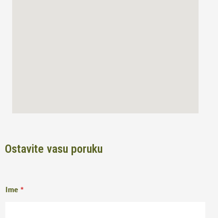
o
r
k
a
m
Ostavite vasu poruku
Ime
*