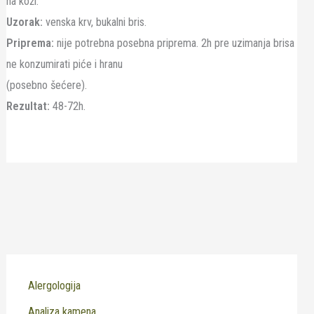
na koži.
Uzorak:
venska krv, bukalni bris.
Priprema:
nije potrebna posebna priprema. 2h pre uzimanja brisa
ne konzumirati piće i hranu
(posebno šećere).
Rezultat:
48-72h.
Alergologija
Analiza kamena