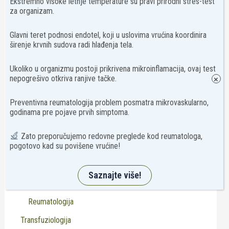
Ekstremno visoke letnje temperature su pravi prirodni stres-test
Intolerancija na hranu
za organizam.
Mikrobiologija
Glavni teret podnosi endotel, koji u uslovima vrućina koordinira
širenje krvnih sudova radi hlađenja tela.
Monitoring trudnoće
Paneli
Ukoliko u organizmu postoji prikrivena mikroinflamacija, ovaj test
nepogrešivo otkriva ranjive tačke.
×
PCR
Humana genetika
Preventivna reumatologija problem posmatra mikrovaskularno,
godinama pre pojave prvih simptoma.
PCR mikrobiologija
Specijalistički pregled
Zato preporučujemo redovne preglede kod reumatologa,
pogotovo kad su povišene vrućine!
Neurologija
Pedijatrija
Saznajte više!
Psihijatrija
Reumatologija
Transfuziologija