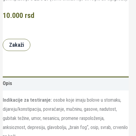
10.000
rsd
Zakaži
Opis
Indikacije za testiranje:
osobe koje imaju bolove u stomaku,
dijareju/konstipaciju, povraćanje, mučninu, gasove, nadutost,
gubitak težine, umor, nesanicu, promene raspoloženja,
anksioznost, depresiju, glavobolju, „brain fog“, osip, svrab, crvenilo