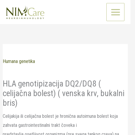
Pređi
na
sadržaj
Humana genetika
HLA genotipizacija DQ2/DQ8 (
celijačna bolest) ( venska krv, bukalni
bris)
Celijakija ili celijačna bolest je hronična autoimuna bolest koja
zahvata gastrointestinalni trakt čoveka i
predstavlja osetljivost organizma (pre svega tankog creva) na