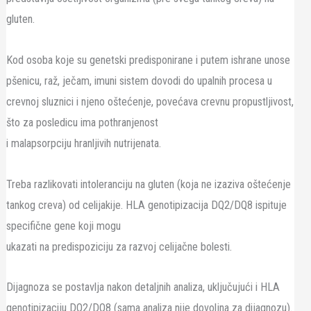
gluten.
Kod osoba koje su genetski predisponirane i putem ishrane unose
pšenicu, raž, ječam, imuni sistem dovodi do upalnih procesa u
crevnoj sluznici i njeno oštećenje, povećava crevnu propustljivost,
što za posledicu ima pothranjenost
i malapsorpciju hranljivih nutrijenata.
Treba razlikovati intoleranciju na gluten (koja ne izaziva oštećenje
tankog creva) od celijakije. HLA genotipizacija DQ2/DQ8 ispituje
specifične gene koji mogu
ukazati na predispoziciju za razvoj celijačne bolesti.
Dijagnoza se postavlja nakon detaljnih analiza, uključujući i HLA
genotipizaciju DQ2/DQ8 (sama analiza nije dovoljna za dijagnozu).