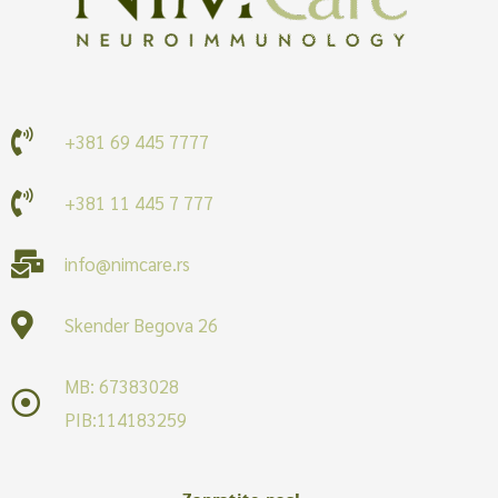
+381 69 445 7777
+381 11 445 7 777
info@nimcare.rs
Skender Begova 26
MB: 67383028
PIB:114183259