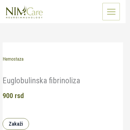
Pređi
na
sadržaj
Hemostaza
Euglobulinska fibrinoliza
900
rsd
Zakaži