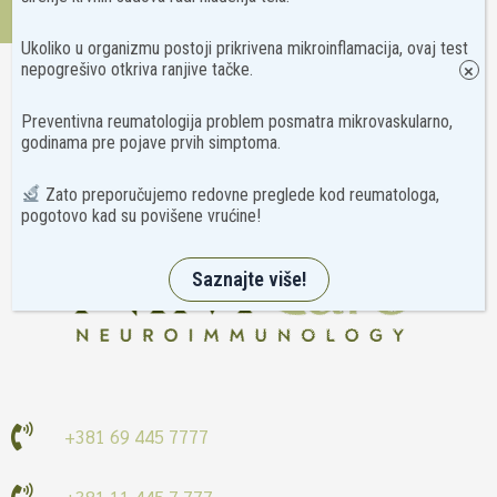
Kontakt
Ukoliko u organizmu postoji prikrivena mikroinflamacija, ovaj test
nepogrešivo otkriva ranjive tačke.
×
Preventivna reumatologija problem posmatra mikrovaskularno,
godinama pre pojave prvih simptoma.
Zato preporučujemo redovne preglede kod reumatologa,
pogotovo kad su povišene vrućine!
Saznajte više!
+381 69 445 7777
+381 11 445 7 777