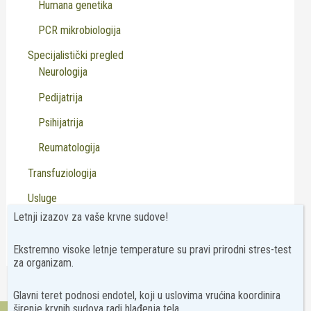
Humana genetika
PCR mikrobiologija
Specijalistički pregled
Neurologija
Pedijatrija
Psihijatrija
Reumatologija
Transfuziologija
Usluge
Letnji izazov za vaše krvne sudove!
Virusologija
Ekstremno visoke letnje temperature su pravi prirodni stres-test
za organizam.
Glavni teret podnosi endotel, koji u uslovima vrućina koordinira
širenje krvnih sudova radi hlađenja tela.