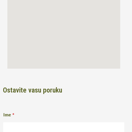
o
r
k
a
m
Ostavite vasu poruku
Ime
*