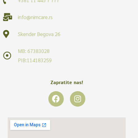
info@nimcare.rs
Skender Begova 26
MB: 67383028
PIB:114183259
Zapratite nas!
F
I
a
n
c
s
e
t
b
a
o
g