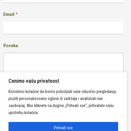
Email
*
Poruka
Cenimo vašu privatnost
Koristimo kolačiće da bismo poboljšali vaše iskustvo pregledanja,
pružili personalizovane oglase ili sadržaje i analizirali naš
Pošalji
saobraćaj. Ako kliknete na dugme „Prihvati sve”, prihvatate našu
upotrebu kolačića.
Prihvati sve