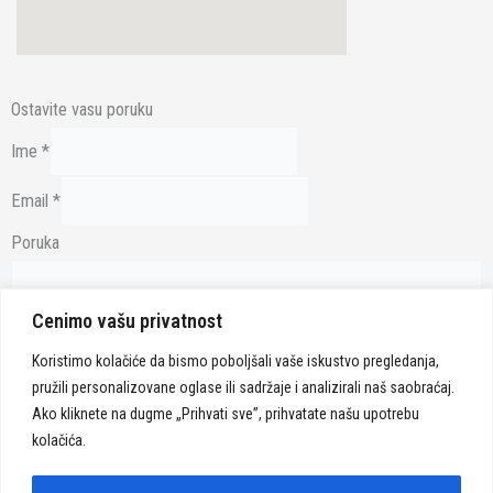
Ostavite vasu poruku
Ime
*
Email
*
Poruka
Cenimo vašu privatnost
Koristimo kolačiće da bismo poboljšali vaše iskustvo pregledanja,
Pošalji
pružili personalizovane oglase ili sadržaje i analizirali naš saobraćaj.
Ako kliknete na dugme „Prihvati sve”, prihvatate našu upotrebu
kolačića.