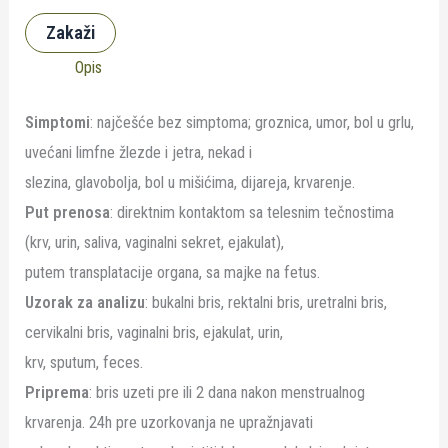
Zakaži
Opis
Simptomi
: najčešće bez simptoma; groznica, umor, bol u grlu,
uvećani limfne žlezde i jetra, nekad i
slezina, glavobolja, bol u mišićima, dijareja, krvarenje.
Put prenosa
: direktnim kontaktom sa telesnim tečnostima
(krv, urin, saliva, vaginalni sekret, ejakulat),
putem transplatacije organa, sa majke na fetus.
Uzorak za analizu
: bukalni bris, rektalni bris, uretralni bris,
cervikalni bris, vaginalni bris, ejakulat, urin,
krv, sputum, feces.
Priprema
: bris uzeti pre ili 2 dana nakon menstrualnog
krvarenja. 24h pre uzorkovanja ne upražnjavati