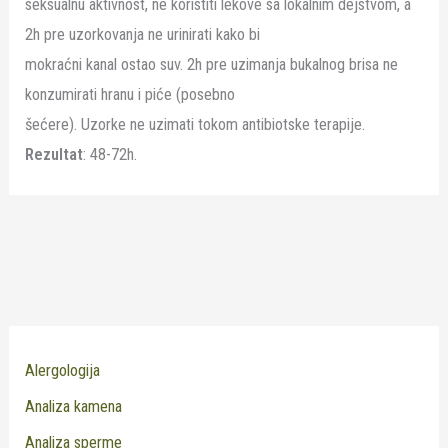
seksualnu aktivnost, ne koristiti lekove sa lokalnim dejstvom, a
2h pre uzorkovanja ne urinirati kako bi
mokraćni kanal ostao suv. 2h pre uzimanja bukalnog brisa ne
konzumirati hranu i piće (posebno
šećere). Uzorke ne uzimati tokom antibiotske terapije.
Rezultat
: 48-72h.
Alergologija
Analiza kamena
Analiza sperme