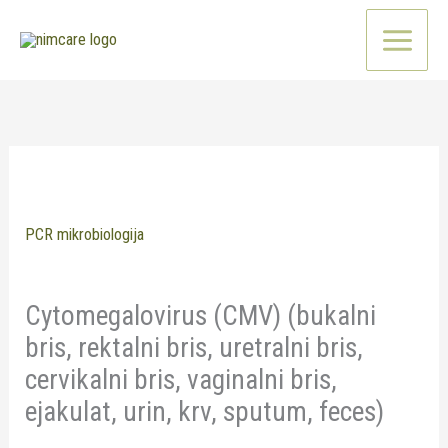
Pređi
na
sadržaj
PCR mikrobiologija
Cytomegalovirus (CMV) (bukalni
bris, rektalni bris, uretralni bris,
cervikalni bris, vaginalni bris,
ejakulat, urin, krv, sputum, feces)