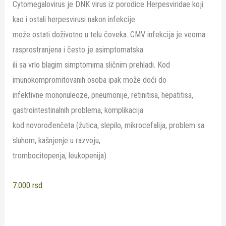
Cytomegalovirus je DNK virus iz porodice Herpesviridae koji
kao i ostali herpesvirusi nakon infekcije
može ostati doživotno u telu čoveka. CMV infekcija je veoma
rasprostranjena i često je asimptomatska
ili sa vrlo blagim simptomima sličnim prehladi. Kod
imunokompromitovanih osoba ipak može doći do
infektivne mononuleoze, pneumonije, retinitisa, hepatitisa,
gastrointestinalnih problema, komplikacija
kod novorođenčeta (žutica, slepilo, mikrocefalija, problem sa
sluhom, kašnjenje u razvoju,
trombocitopenja, leukopenija).
7.000
rsd