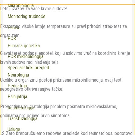
Mikrobiologija
Letnji izazov za vaše krvne sudove!
Monitoring trudnoće
Ekstremno visoke letnje temperature su pravi prirodni stres-test za
Paneli
organizam.
PCR
Humana genetika
Glavni teret podnosi endotel, koji u uslovima vrućina koordinira širenje
PCR mikrobiologija
krvnih sudova radi hlađenja tela.
Specijalistički pregled
Neurologija
Ukoliko u organizmu postoji prikrivena mikroinflamacija, ovaj test
Pedijatrija
nepogrešivo otkriva ranjive tačke.
Psihijatrija
Preventivna reumatologija problem posmatra mikrovaskularno,
Reumatologija
godinama pre pojave prvih simptoma.
Transfuziologija
Usluge
🔬 Zato preporučujemo redovne preglede kod reumatologa, pogotovo