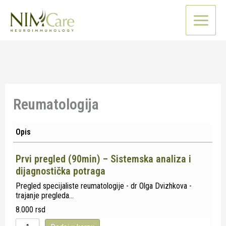
Pređi
na
sadržaj
Reumatologija
Opis
Prvi pregled (90min) – Sistemska analiza i
dijagnostička potraga
Pregled specijaliste reumatologije - dr Olga Dvizhkova -
trajanje pregleda…
8.000
rsd