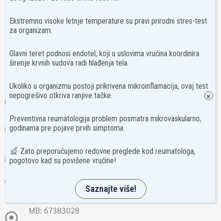
Ekstremno visoke letnje temperature su pravi prirodni stres-test
za organizam.
Glavni teret podnosi endotel, koji u uslovima vrućina koordinira
širenje krvnih sudova radi hlađenja tela.
Ukoliko u organizmu postoji prikrivena mikroinflamacija, ovaj test
nepogrešivo otkriva ranjive tačke.
×
+381 69 445 7777
Preventivna reumatologija problem posmatra mikrovaskularno,
godinama pre pojave prvih simptoma.
+381 11 445 7 777
Zato preporučujemo redovne preglede kod reumatologa,
info@nimcare.rs
pogotovo kad su povišene vrućine!
Skender Begova 26
Saznajte više!
MB: 67383028