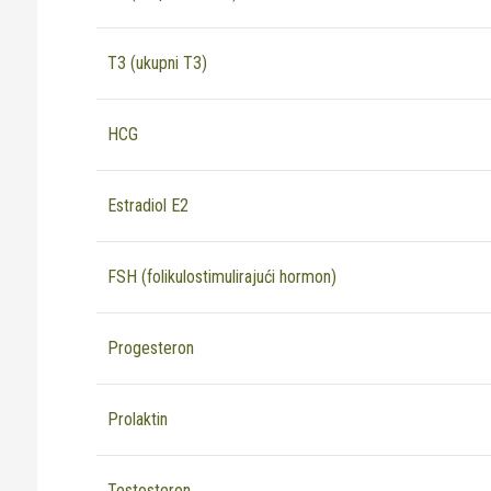
T3 (ukupni T3)
HCG
Estradiol E2
FSH (folikulostimulirajući hormon)
Progesteron
Prolaktin
Testosteron