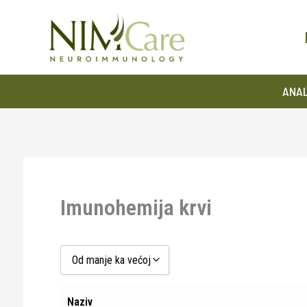
Pređi
na
sadržaj
ANAL
Imunohemija krvi
Od manje ka većoj
Od manje ka većoj
Naziv