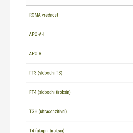
Od veće ka manjoj
ROMA vrednost
Najnovije
APO-A-I
APO B
FT3 (slobodni T3)
FT4 (slobodni tiroksin)
TSH (ultrasenzitivni)
T4 (ukupni tiroksin)