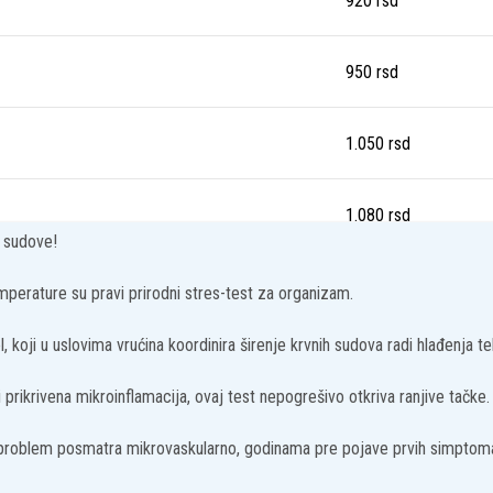
920
rsd
950
rsd
1.050
rsd
1.080
rsd
e sudove!
1.100
rsd
perature su pravi prirodni stres-test za organizam.
, koji u uslovima vrućina koordinira širenje krvnih sudova radi hlađenja tel
1.200
rsd
prikrivena mikroinflamacija, ovaj test nepogrešivo otkriva ranjive tačke.
1.200
rsd
 problem posmatra mikrovaskularno, godinama pre pojave prvih simptom