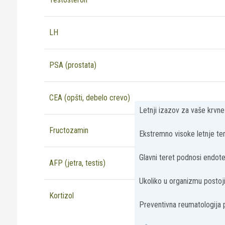
LH
PSA (prostata)
CEA (opšti, debelo crevo)
Letnji izazov za vaše krvn
Fructozamin
Ekstremno visoke letnje tem
Glavni teret podnosi endotel
AFP (jetra, testis)
Ukoliko u organizmu postoji 
Kortizol
Preventivna reumatologija