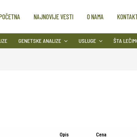
POČETNA
NAJNOVIJE VESTI
O NAMA
KONTAK
IZE
GENETSKE ANALIZE
USLUGE
ŠTA LEČIM
Opis
Cena