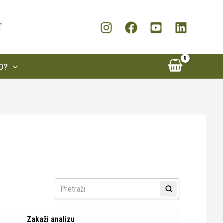
T
O?
Zakaži analizu