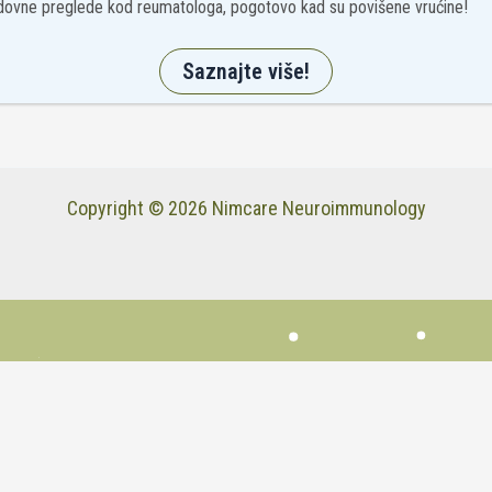
...
1
2
3
6
ovne preglede kod reumatologa, pogotovo kad su povišene vrućine!
Saznajte više!
Copyright © 2026 Nimcare Neuroimmunology