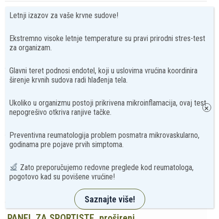
Letnji izazov za vaše krvne sudove!
PANEL NA NARKOTIKE – 10 DROGA
3.500
rsd
Ekstremno visoke letnje temperature su pravi prirodni stres-test
za organizam.
Dodaj u korpu
Glavni teret podnosi endotel, koji u uslovima vrućina koordinira
širenje krvnih sudova radi hlađenja tela.
AKCIJA CARDIO
3.500
rsd
Ukoliko u organizmu postoji prikrivena mikroinflamacija, ovaj test
×
nepogrešivo otkriva ranjive tačke.
Dodaj u korpu
Preventivna reumatologija problem posmatra mikrovaskularno,
godinama pre pojave prvih simptoma.
PANEL ZA OSTEOPOROZU, osnovni
3.700
rsd
Zato preporučujemo redovne preglede kod reumatologa,
pogotovo kad su povišene vrućine!
Dodaj u korpu
Saznajte više!
PANEL ZA SPORTISTE, prošireni