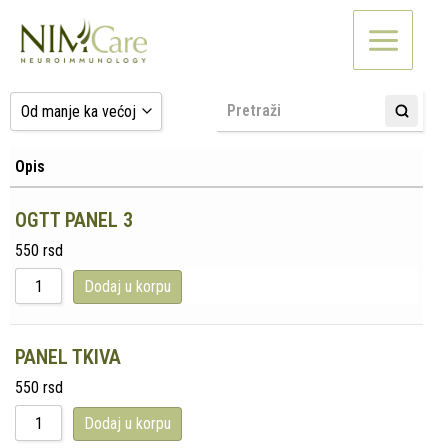
Pređi
na
sadržaj
Od manje ka većoj
Od manje ka većoj
Opis
Od veće ka manjoj
OGTT PANEL 3
Najnovije
550
rsd
Dodaj u korpu
PANEL TKIVA
550
rsd
Dodaj u korpu