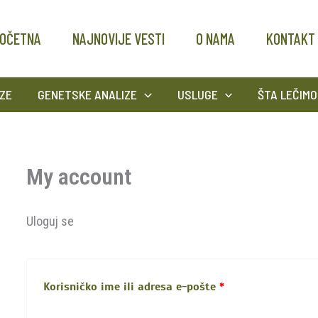
Obavezno
Obavezno
OČETNA
NAJNOVIJE VESTI
O NAMA
KONTAKT
ZE
GENETSKE ANALIZE
USLUGE
ŠTA LEČIMO
My account
Uloguj se
Korisničko ime ili adresa e-pošte
*