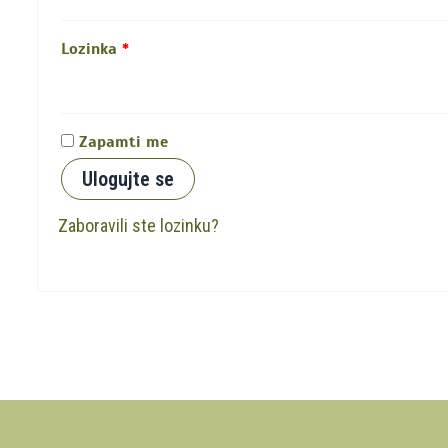
Lozinka
*
Zapamti me
Ulogujte se
Zaboravili ste lozinku?