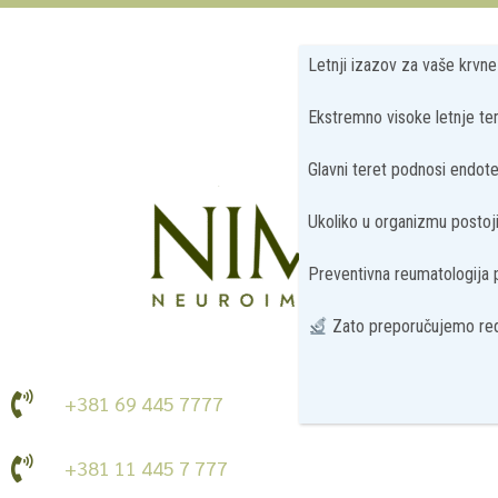
Letnji izazov za vaše krvn
Ekstremno visoke letnje tem
Glavni teret podnosi endotel
Ukoliko u organizmu postoji 
Preventivna reumatologija
Zato preporučujemo red
+381 69 445 7777
+381 11 445 7 777