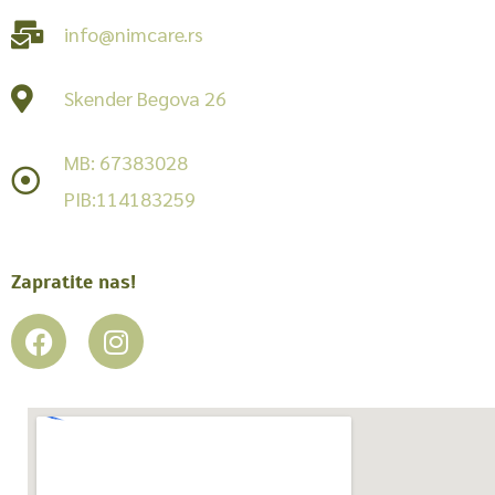
info@nimcare.rs
Skender Begova 26
MB: 67383028
PIB:114183259
Zapratite nas!
F
I
a
n
c
s
e
t
b
a
o
g
o
r