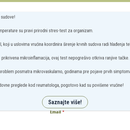
e sudove!
perature su pravi prirodni stres-test za organizam.
, koji u uslovima vrućina koordinira širenje krvnih sudova radi hlađenja tel
Ostavite vasu poruku
prikrivena mikroinflamacija, ovaj test nepogrešivo otkriva ranjive tačke.
 problem posmatra mikrovaskularno, godinama pre pojave prvih simptom
Ime
*
ovne preglede kod reumatologa, pogotovo kad su povišene vrućine!
Saznajte više!
Email
*