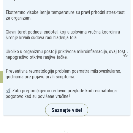
1.150
rsd
Ekstremno visoke letnje temperature su pravi prirodni stres-test
Dodaj u korpu
za organizam.
Glavni teret podnosi endotel, koji u uslovima vrućina koordinira
Yersinia Enterocolitica kultura
širenje krvnih sudova radi hlađenja tela.
570
rsd
Ukoliko u organizmu postoji prikrivena mikroinflamacija, ovaj test
Dodaj u korpu
×
nepogrešivo otkriva ranjive tačke.
Preventivna reumatologija problem posmatra mikrovaskularno,
Kontakt
godinama pre pojave prvih simptoma.
Zato preporučujemo redovne preglede kod reumatologa,
pogotovo kad su povišene vrućine!
Saznajte više!