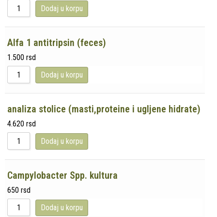
Dodaj u korpu
Alfa 1 antitripsin (feces)
1.500
rsd
Dodaj u korpu
analiza stolice (masti,proteine i ugljene hidrate)
4.620
rsd
Dodaj u korpu
Campylobacter Spp. kultura
650
rsd
Dodaj u korpu