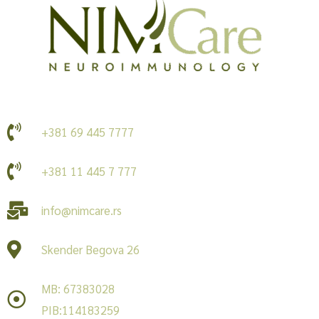
+381 69 445 7777
+381 11 445 7 777
info@nimcare.rs
Skender Begova 26
MB: 67383028
PIB:114183259