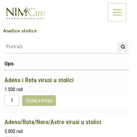
Pređi
na
sadržaj
Analiza stolice
Opis
Adeno i Rota virusi u stolici
1.500
rsd
Dodaj u korpu
Adeno/Rota/Noro/Astro virusi u stolici
5.000
rsd