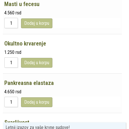
Masti u fecesu
4.560
rsd
Dodaj u korpu
Okultno krvarenje
1.250
rsd
Dodaj u korpu
Pankreasna elastaza
4.650
rsd
Dodaj u korpu
Svarljivost
Letnji izazov za vaše krvne sudove!